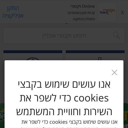
רקות
עלים ועשבי תיבול
פירות יבשים ארוז
פיצוחים, אגוזים וגרעינים
פירות
ביצים טריות
חלב
משקאות חלב ושוקו
משקאות מועשרים בחלבון
קוטג' וגבינ
Online ויקטורי
התקן
x
קניות מזון באינטרנט
אפליקציה
התחילו בהתקנה
s.
אנו עושים שימוש בקבצי
קניה לפי
הרשימות שלי
כל המוצרים
cookies כדי לשפר את
השירות וחוויית המשתמש
אנו עושים שימוש בקבצי cookies כדי לשפר את