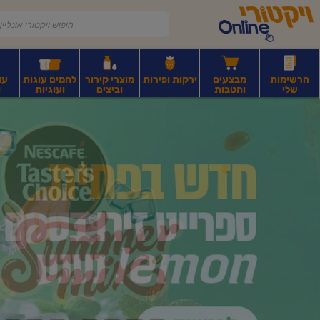
דלג לתוכן הראשי
דלג לתפריט התחתון
דלג לתפריט הקטגוריות
הרשימות
מבצעים
ירקות ופירות
מוצרי קירור
לחמים עוגות
עו
שלי
והטבות
וביצים
ועוגיות
ו
יקטורי
רקות
ירקות
עלים ועשבי תיבול
פירות יבשים ואגוזים
פירות יבשים ארוז
פיצו
ונליין
ף
בית