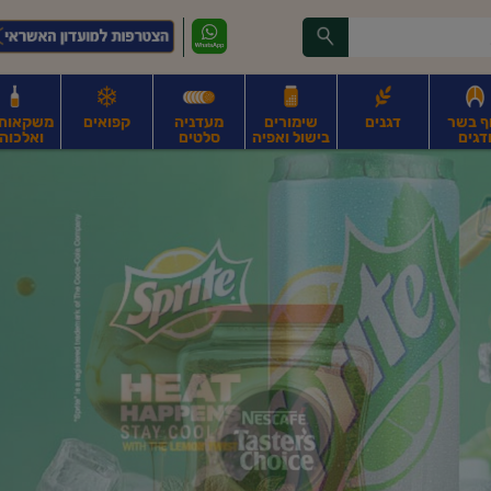
ף בשר
דגנים
שימורים
מעדניה
קפואים
משקאות, 
דגים
בישול ואפיה
סלטים
ואלכוהו
ונקניקים
חים, אגוזים וגרעינים
פירות
פירות
ביצים
ביצים טריות
חלב ומשקאות חלב
ח