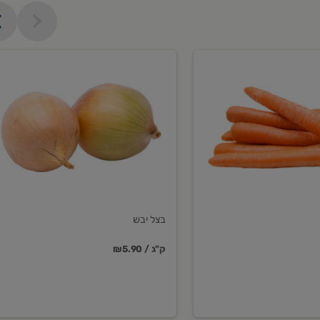
בצל
יבש
בצל יבש
₪5.90 / ק"ג