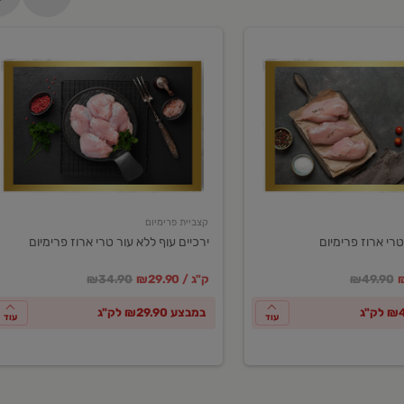
ירכיים
עוף
ללא
עור
טרי
ארוז
פרימיום
קצביית פרימיום
טרי ארוז פרימיום
ירכיים עוף ללא עור טרי ארוז פרימיום
ע
חיר מחירון
במקום
מחיר מבצע
מחיר מחירון
₪49.90
₪29.90 / ק"ג
₪34.90
במבצע ₪29.90 לק"ג
עוד
עוד