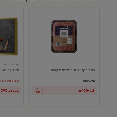
בשר
חזה
בקר
עוף
100%
חצוי
פרימיום
טרי
קפוא
ארוז
פרימיום
קצביית פרימיום
בשר בקר 100% פרימיום קפוא
חזה עוף חצוי 
במקום
מחיר מבצ
מ
₪59.90
₪47.90 / ק"ג
2 ב-₪100
במבצע ₪47.90 לק"ג
עוד