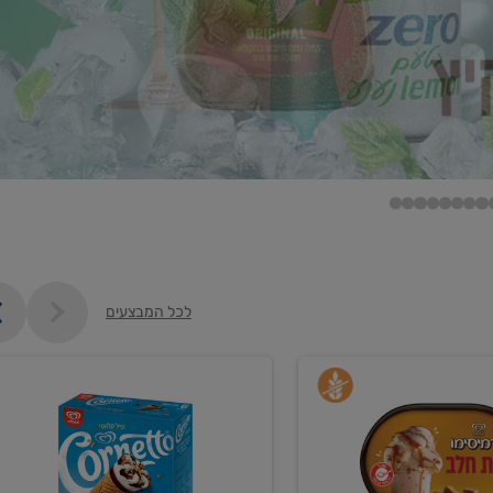
לכל המבצעים
קנו
גלידה
ם
וקרחונים
ב-₪35.90