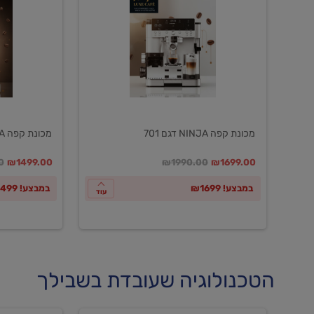
NINJA
NINJA
דגם
דגם
601
701
מכונת קפה NINJA דגם 701
מכונת קפה NINJA דגם 601
במקום
מחיר מבצע
מחיר מחירון
במקום
מחיר מבצע
מח
0
₪1499.00
₪1990.00
₪1699.00
במבצע! ₪1699
במבצע! ₪1499
עוד
הטכנולוגיה שעובדת בשבילך