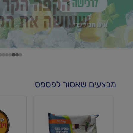
מבצעים שאסור לפספס
קנו
קנו
מטליות
גלידה
לחות
וקרחוני
לריצפה
ב-₪22.90