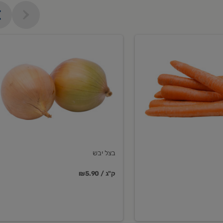
בצל
יבש
בצל יבש
₪5.90 / ק"ג