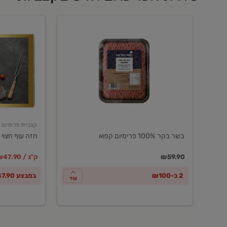
בשר
חזה
בקר
עוף
100%
חצוי
פרימיום
טרי
קפוא
ארוז
פרימיום
קצביית פרימיום
בשר בקר 100% פרימיום קפוא
חזה עוף חצוי 
במקום
מחיר מבצ
מ
₪59.90
₪47.90 / ק"ג
2 ב-₪100
במבצע ₪47.90 לק"ג
עוד