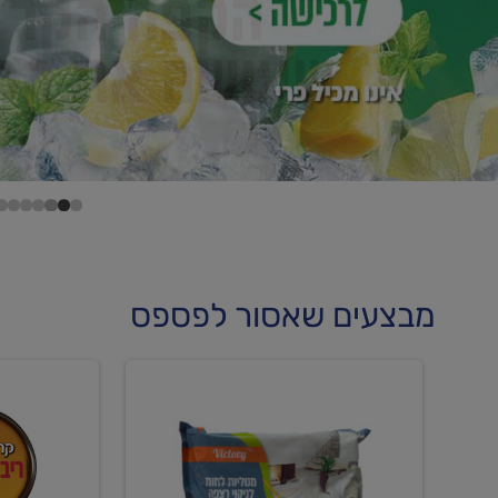
מבצעים שאסור לפספס
קנו
קנו
מטליות
גלידה
לחות
וקרחוני
לריצפה
ב-₪22.90