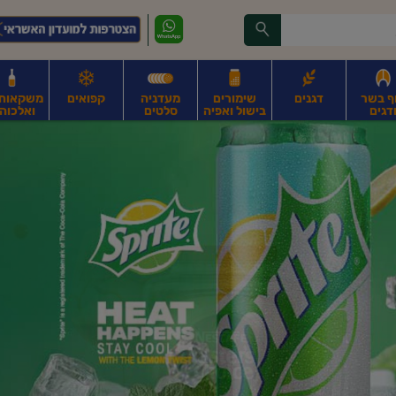
ף בשר
דגנים
שימורים
מעדניה
קפואים
משקאות, 
דגים
בישול ואפיה
סלטים
ואלכוהו
ונקניקים
חים, אגוזים וגרעינים
פירות
פירות
ביצים
ביצים טריות
חלב ומשקאות חלב
ח