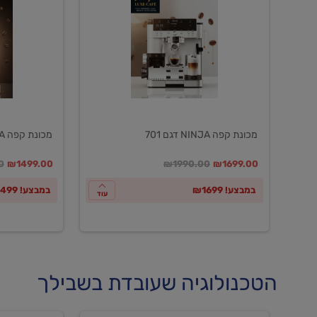
NINJA
NINJA
דגם
דגם
601
701
מכונת קפה NINJA דגם 701
מכונת קפה NINJA דגם 601
במקום
מחיר מבצע
מחיר מחירון
במקום
מחיר מבצע
מח
0
₪1499.00
₪1990.00
₪1699.00
במבצע! ₪1699
במבצע! ₪1499
עוד
הטכנולוגיה שעובדת בשבילך