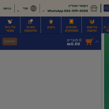
ויקטורי אונליין
עבר
כניסה
054-399-4000 WhatsApp
יין
בריאות
חטיפים
ניקיון
פארם
כלי בית
ל
ותזונה
וממתקים
ותינוקות
ופנאי
לב
משקאות חלב ושוקו
משקאות מועשרים בחלבון
גבינות וחמאה
קוטג' וג
0
0 מוצרים
לתשלום
סך
מוצרים
₪0.00
הכל
בעגלה