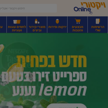
דלג לתוכן הראשי
דלג לתפריט התחתון
דלג לתפריט הקטגוריות
הרשימות
מבצעים
ירקות ופירות
מוצרי קירור
לחמים עוגות
עו
שלי
והטבות
וביצים
ועוגיות
ו
יקטורי
רקות
ירקות
עלים ועשבי תיבול
פירות יבשים ואגוזים
פירות יבשים ארוז
פיצו
ונליין
ף
בית