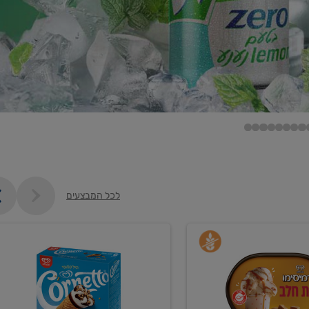
לכל המבצעים
קנו
גלידה
ם
וקרחונים
ב-₪35.90