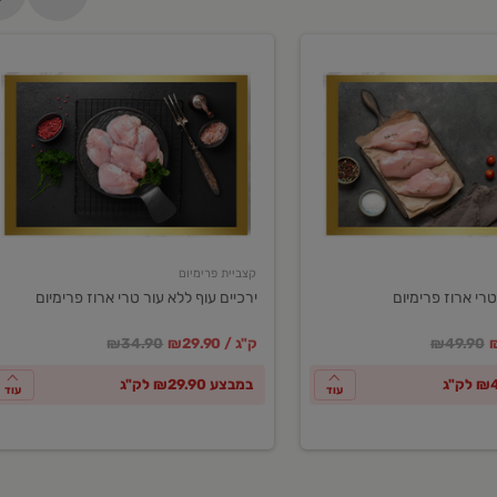
ירכיים
עוף
ללא
עור
טרי
ארוז
פרימיום
קצביית פרימיום
טרי ארוז פרימיום
ירכיים עוף ללא עור טרי ארוז פרימיום
ע
חיר מחירון
במקום
מחיר מבצע
מחיר מחירון
₪49.90
₪29.90 / ק"ג
₪34.90
במבצע ₪29.90 לק"ג
עוד
עוד