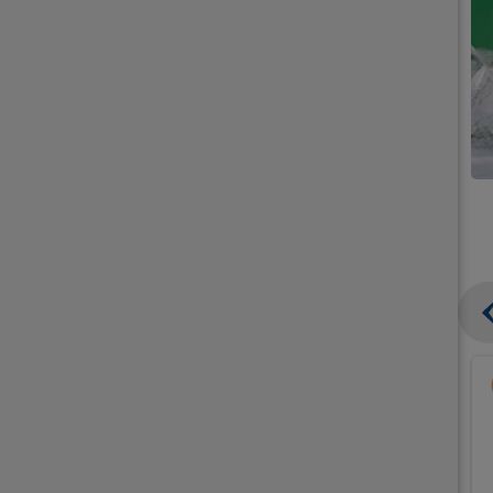
קנו
קנו
2
בצק
יח'
שמרים
ממוצרי
מתוק