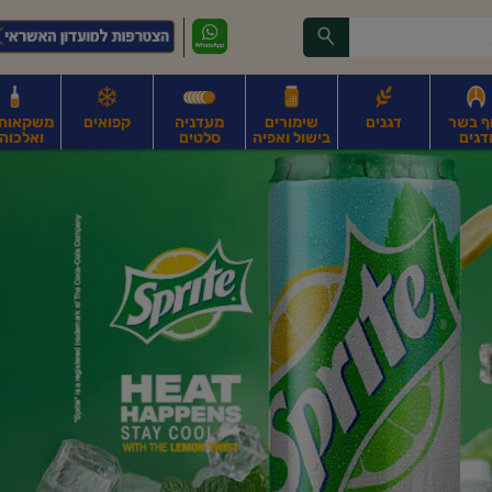
ף בשר
דגנים
שימורים
מעדניה
קפואים
משקאות, 
דגים
בישול ואפיה
סלטים
ואלכוהו
ונקניקים
חים, אגוזים וגרעינים
פירות
פירות
ביצים
ביצים טריות
חלב ומשקאות חלב
ח