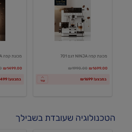
NINJA
NINJA
דגם
דגם
601
701
מכונת קפה NINJA דגם 701
מכונת קפה NINJA דגם 601
במקום
מחיר מבצע
מחיר מחירון
במקום
מחיר מבצע
מח
0
₪1499.00
₪1990.00
₪1699.00
במבצע! ₪1699
במבצע! ₪1499
עוד
הטכנולוגיה שעובדת בשבילך