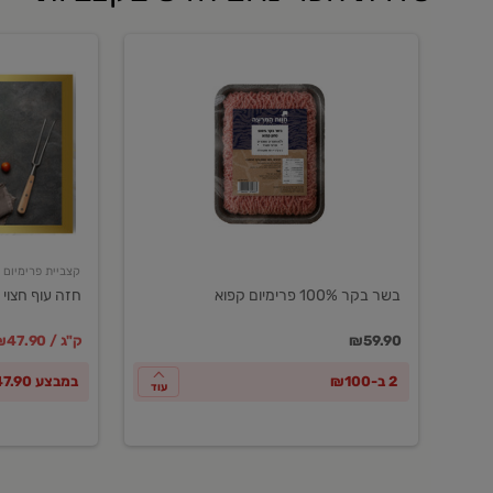
בשר
חזה
בקר
עוף
100%
חצוי
פרימיום
טרי
קפוא
ארוז
פרימיום
קצביית פרימיום
בשר בקר 100% פרימיום קפוא
חזה עוף חצוי 
במקום
מחיר מבצ
מ
₪59.90
₪47.90 / ק"ג
2 ב-₪100
במבצע ₪47.90 לק"ג
עוד