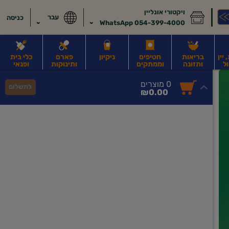
ויקטורי אונליין
עבר
כניסה
054-399-4000 WhatsApp
יין
בריאות
חטיפים
ניקיון
פארם
כלי בית
ל
ותזונה
וממתקים
ותינוקות
ופנאי
לב
משקאות חלב ושוקו
משקאות מועשרים בחלבון
גבינות וחמאה
קוטג' וג
0
0 מוצרים
לתשלום
סך
מוצרים
₪0.00
הכל
בעגלה