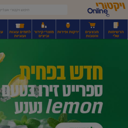
דלג לתוכן הראשי
דלג לתפריט התחתון
דלג לתפריט הקטגוריות
הרשימות
מבצעים
ירקות ופירות
מוצרי קירור
לחמים עוגות
עו
שלי
והטבות
וביצים
ועוגיות
ו
יקטורי
רקות
ירקות
עלים ועשבי תיבול
פירות יבשים ואגוזים
פירות יבשים ארוז
פיצו
ונליין
ף
בית