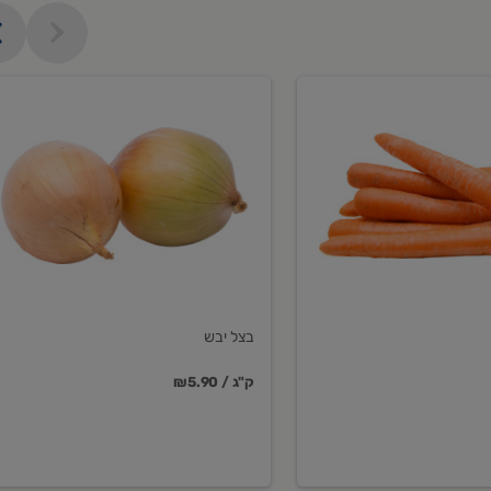
בצל
יבש
בצל יבש
₪5.90 / ק"ג