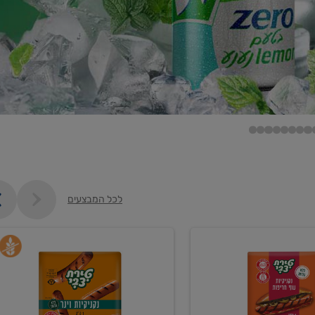
לכל המבצעים
קנו
נקניקיות
ת
וינר
1