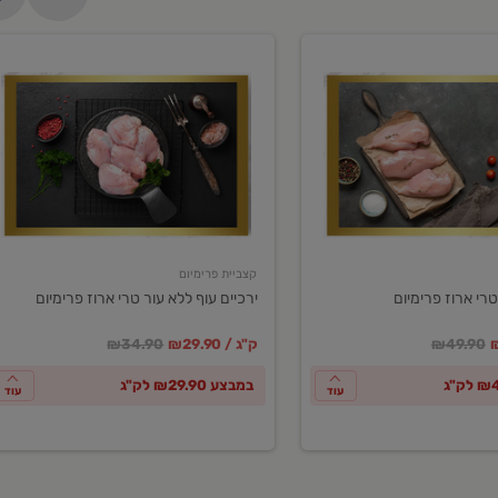
ירכיים
עוף
ללא
עור
טרי
ארוז
פרימיום
קצביית פרימיום
טרי ארוז פרימיום
ירכיים עוף ללא עור טרי ארוז פרימיום
ע
חיר מחירון
במקום
מחיר מבצע
מחיר מחירון
₪49.90
₪29.90 / ק"ג
₪34.90
במבצע ₪29.90 לק"ג
עוד
עוד