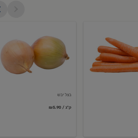
בצל
יבש
בצל יבש
₪5.90 / ק"ג