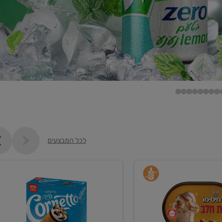
לכל המבצעים
קנו
גלידה
ם
וקרחונים
ב-₪35.90