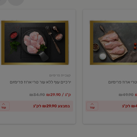
ירכיים
עוף
ללא
עור
טרי
ארוז
פרימיום
קצביית פרימיום
טרי ארוז פרימיום
ירכיים עוף ללא עור טרי ארוז פרימיום
ע
חיר מחירון
במקום
מחיר מבצע
מחיר מחירון
₪49.90
₪29.90 / ק"ג
₪34.90
במבצע ₪29.90 לק"ג
עוד
עוד