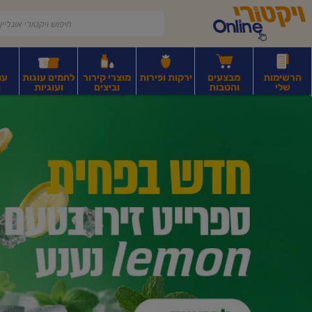
דלג לתוכן הראשי
דלג לתפריט התחתון
דלג לתפריט הקטגוריות
הרשימות
מבצעים
ירקות ופירות
מוצרי קירור
לחמים עוגות
עו
שלי
והטבות
וביצים
ועוגיות
ו
יקטורי
רקות
ירקות
עלים ועשבי תיבול
פירות יבשים ואגוזים
פירות יבשים ארוז
פיצו
ונליין
ף
בית