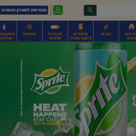
ף בשר
דגנים
שימורים
מעדניה
קפואים
משקאות, 
דגים
בישול ואפיה
סלטים
ואלכוהו
ונקניקים
חים, אגוזים וגרעינים
פירות
פירות
ביצים
ביצים טריות
חלב ומשקאות חלב
ח