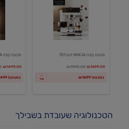
NINJA
NINJA
דגם
דגם
601
701
מכונת קפה NINJA דגם 701
מכונת קפה NINJA דגם 601
במקום
מחיר מבצע
מחיר מחירון
במקום
מחיר מבצע
מח
0
₪1499.00
₪1990.00
₪1699.00
במבצע! ₪1699
במבצע! ₪1499
עוד
הטכנולוגיה שעובדת בשבילך