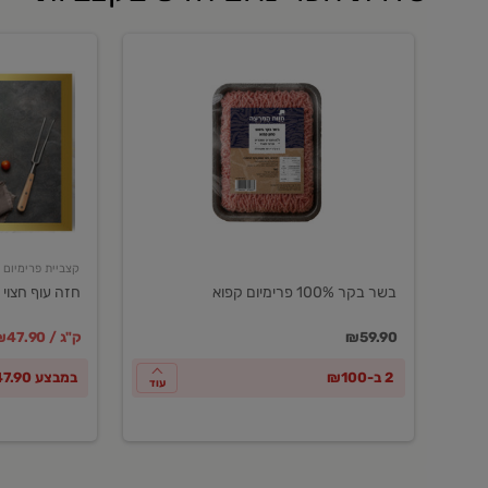
בשר
חזה
בקר
עוף
100%
חצוי
פרימיום
טרי
קפוא
ארוז
פרימיום
קצביית פרימיום
בשר בקר 100% פרימיום קפוא
חזה עוף חצוי 
במקום
מחיר מבצ
מ
₪59.90
₪47.90 / ק"ג
2 ב-₪100
במבצע ₪47.90 לק"ג
עוד