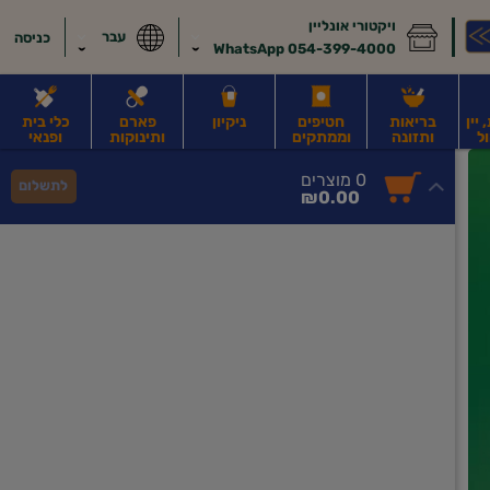
ויקטורי אונליין
עבר
כניסה
054-399-4000 WhatsApp
יין
בריאות
חטיפים
ניקיון
פארם
כלי בית
ל
ותזונה
וממתקים
ותינוקות
ופנאי
לב
משקאות חלב ושוקו
משקאות מועשרים בחלבון
גבינות וחמאה
קוטג' וג
0
0 מוצרים
לתשלום
סך
מוצרים
₪0.00
הכל
בעגלה