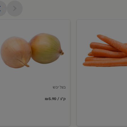
בצל
יבש
בצל יבש
₪5.90 / ק"ג