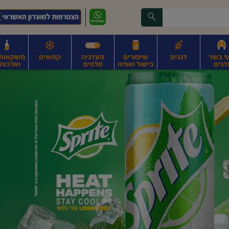
ף בשר
דגנים
שימורים
מעדניה
קפואים
משקאות, 
דגים
בישול ואפיה
סלטים
ואלכוהו
ונקניקים
חים, אגוזים וגרעינים
פירות
פירות
ביצים
ביצים טריות
חלב ומשקאות חלב
ח