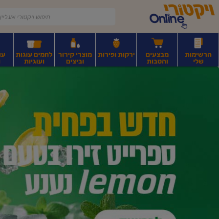
דלג לתוכן הראשי
דלג לתפריט התחתון
דלג לתפריט הקטגוריות
הרשימות
מבצעים
ירקות ופירות
מוצרי קירור
לחמים עוגות
עו
שלי
והטבות
וביצים
ועוגיות
ו
יקטורי
רקות
ירקות
עלים ועשבי תיבול
פירות יבשים ואגוזים
פירות יבשים ארוז
פיצו
ונליין
ף
בית