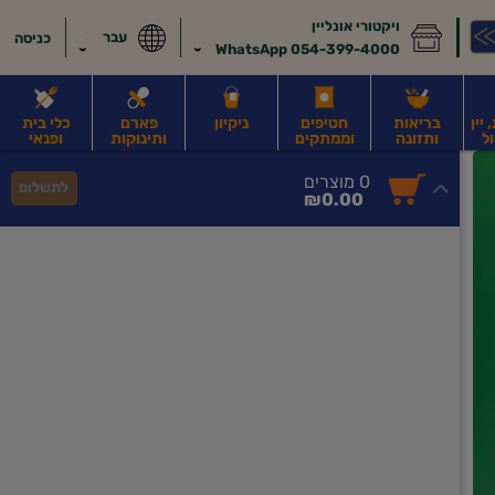
ויקטורי אונליין
עבר
כניסה
054-399-4000 WhatsApp
יין
בריאות
חטיפים
ניקיון
פארם
כלי בית
ל
ותזונה
וממתקים
ותינוקות
ופנאי
לב
משקאות חלב ושוקו
משקאות מועשרים בחלבון
גבינות וחמאה
קוטג' וג
0
0 מוצרים
לתשלום
סך
מוצרים
₪0.00
הכל
בעגלה