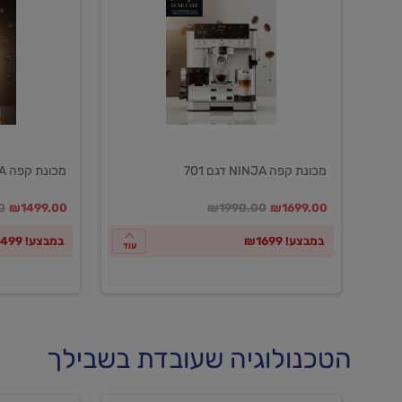
NINJA
NINJA
דגם
דגם
601
701
מכונת קפה NINJA דגם 701
מכונת קפה NINJA דגם 601
במקום
מחיר מבצע
מחיר מחירון
במקום
מחיר מבצע
מח
0
₪1499.00
₪1990.00
₪1699.00
במבצע! ₪1699
במבצע! ₪1499
עוד
הטכנולוגיה שעובדת בשבילך