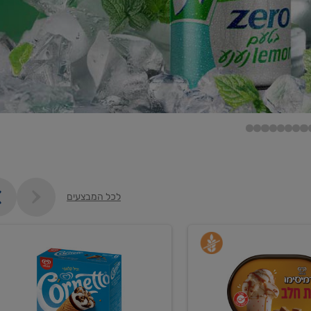
לכל המבצעים
קנו
גלידה
ם
וקרחונים
ב-₪35.90