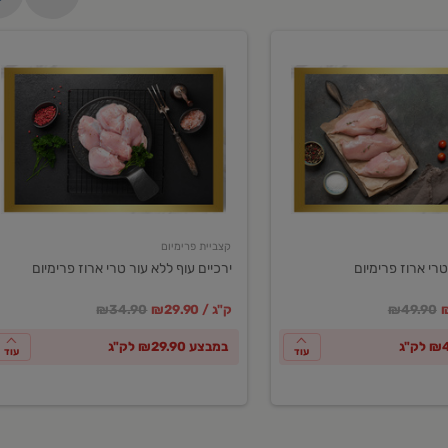
ירכיים
עוף
ללא
עור
טרי
ארוז
פרימיום
קצביית פרימיום
טרי ארוז פרימיום
ירכיים עוף ללא עור טרי ארוז פרימיום
ע
חיר מחירון
במקום
מחיר מבצע
מחיר מחירון
₪49.90
₪29.90 / ק"ג
₪34.90
במבצע ₪29.90 לק"ג
עוד
עוד