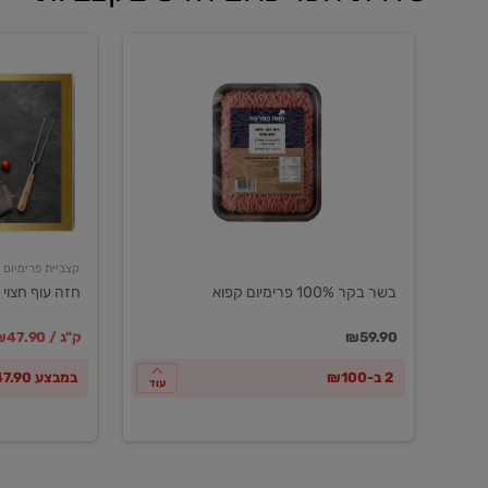
בשר
חזה
בקר
עוף
100%
חצוי
פרימיום
טרי
קפוא
ארוז
פרימיום
קצביית פרימיום
בשר בקר 100% פרימיום קפוא
חזה עוף חצוי 
במקום
מחיר מבצ
מ
₪59.90
₪47.90 / ק"ג
2 ב-₪100
במבצע ₪47.90 לק"ג
עוד