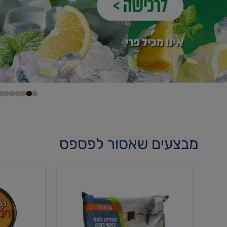
מבצעים שאסור לפספס
קנו
קנו
מטליות
גלידה
לחות
וקרחוני
לריצפה
ב-₪22.90