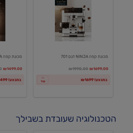
NINJA
NINJA
דגם
דגם
601
701
מכונת קפה NINJA דגם 701
מכונת קפה NINJA דגם 601
במקום
מחיר מבצע
מחיר מחירון
במקום
מחיר מבצע
מח
0
₪1499.00
₪1990.00
₪1699.00
במבצע! ₪1699
במבצע! ₪1499
עוד
הטכנולוגיה שעובדת בשבילך