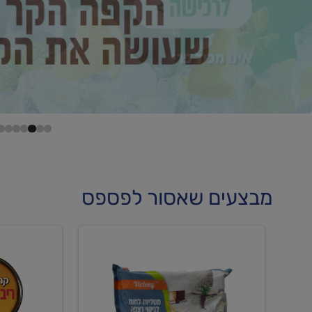
מבצעים שאסור לפספס
קנו
קנו
מטליות
גלידה
לחות
וקרחוני
לריצפה
ב-₪22.90