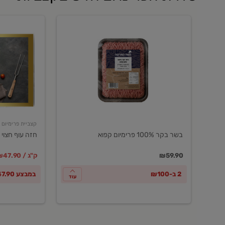
בשר
חזה
בקר
עוף
100%
חצוי
פרימיום
טרי
קפוא
ארוז
פרימיום
קצביית פרימיום
בשר בקר 100% פרימיום קפוא
חזה עוף חצוי 
במקום
מחיר מבצ
מ
₪59.90
₪47.90 / ק"ג
2 ב-₪100
במבצע ₪47.90 לק"ג
עוד