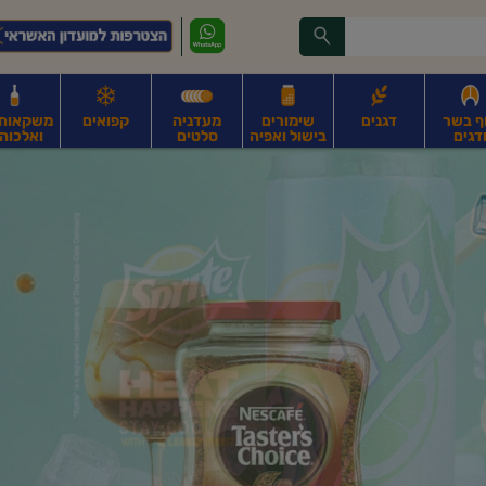
ף בשר
דגנים
שימורים
מעדניה
קפואים
משקאות, 
דגים
בישול ואפיה
סלטים
ואלכוהו
ונקניקים
חים, אגוזים וגרעינים
פירות
פירות
ביצים
ביצים טריות
חלב ומשקאות חלב
ח