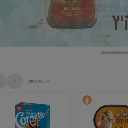
לכל המבצעים
קנו
גלידה
ם
וקרחונים
ב-₪35.90