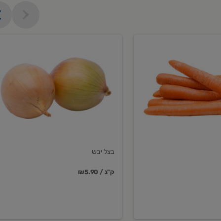
בצל
יבש
בצל יבש
₪5.90 / ק"ג