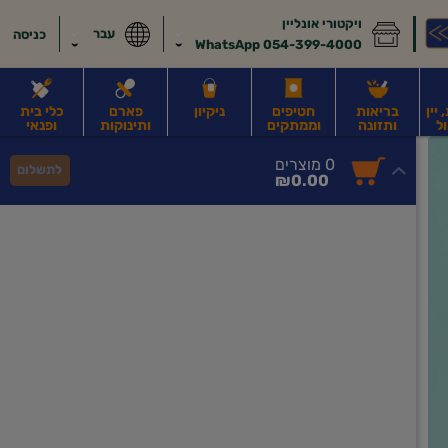
ויקטורי אונליין
עבר
כניסה
054-399-4000 WhatsApp
יין
בריאות
חטיפים
ניקיון
פארם
כלי בית
ל
ותזונה
וממתקים
ותינוקות
ופנאי
לב
משקאות חלב ושוקו
משקאות מועשרים בחלבון
גבינות וחמאה
קוטג' וג
0
0 מוצרים
לתשלום
סך
מוצרים
₪0.00
הכל
בעגלה