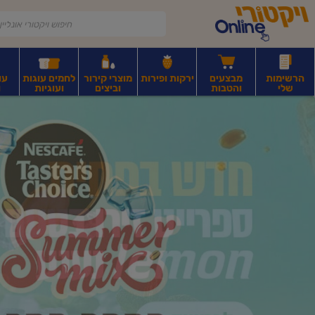
דלג לתוכן הראשי
דלג לתפריט התחתון
דלג לתפריט הקטגוריות
הרשימות
מבצעים
ירקות ופירות
מוצרי קירור
לחמים עוגות
עו
שלי
והטבות
וביצים
ועוגיות
ו
יקטורי
רקות
ירקות
עלים ועשבי תיבול
פירות יבשים ואגוזים
פירות יבשים ארוז
פיצו
ונליין
ף
בית