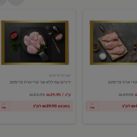
ירכיים
עוף
ללא
עור
טרי
ארוז
פרימיום
קצביית פרימיום
טרי ארוז פרימיום
ירכיים עוף ללא עור טרי ארוז פרימיום
ע
חיר מחירון
במקום
מחיר מבצע
מחיר מחירון
₪49.90
₪29.90 / ק"ג
₪34.90
במבצע ₪29.90 לק"ג
עוד
עוד