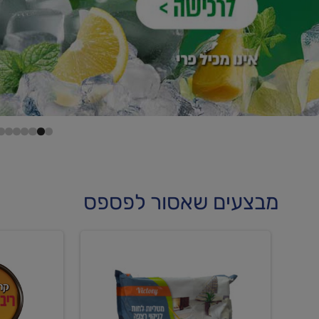
מבצעים שאסור לפספס
קנו
קנו
מטליות
גלידה
לחות
וקרחוני
לריצפה
ב-₪22.90