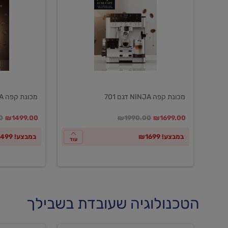
NINJA
NINJA
דגם
דגם
601
701
מכונת קפה NINJA דגם 701
מכונת קפה NINJA דגם 601
במקום
מחיר מבצע
מחיר מחירון
במקום
מחיר מבצע
מח
0
₪1499.00
₪1990.00
₪1699.00
במבצע! ₪1699
במבצע! ₪1499
עוד
הטכנולוגיה שעובדת בשבילך