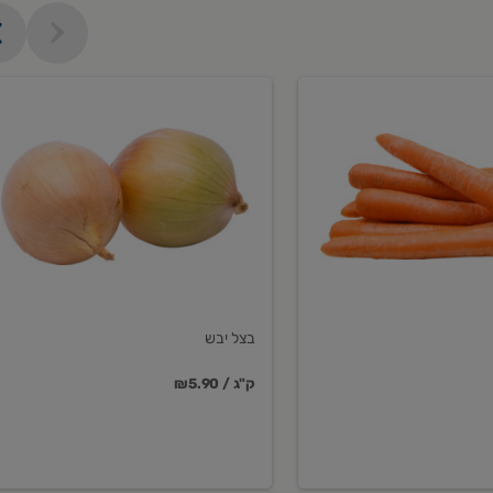
בצל
יבש
בצל יבש
₪5.90 / ק"ג