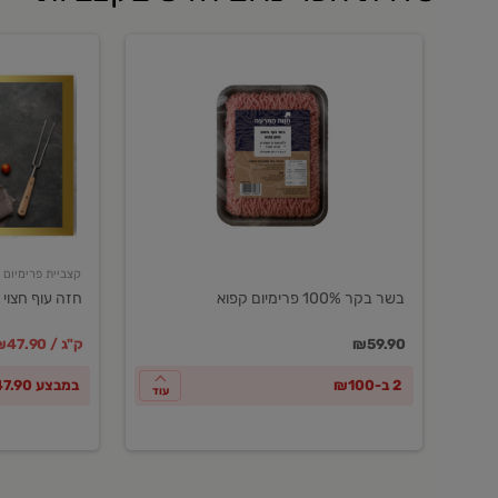
בשר
חזה
בקר
עוף
100%
חצוי
פרימיום
טרי
קפוא
ארוז
פרימיום
קצביית פרימיום
בשר בקר 100% פרימיום קפוא
חזה עוף חצוי 
במקום
מחיר מבצ
מ
₪59.90
₪47.90 / ק"ג
2 ב-₪100
במבצע ₪47.90 לק"ג
עוד