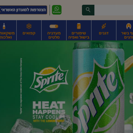
ף בשר
דגנים
שימורים
מעדניה
קפואים
משקאות, 
דגים
בישול ואפיה
סלטים
ואלכוהו
ונקניקים
חים, אגוזים וגרעינים
פירות
פירות
ביצים
ביצים טריות
חלב ומשקאות חלב
ח