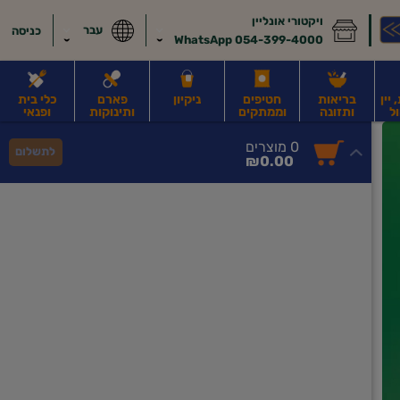
ויקטורי אונליין
עבר
כניסה
054-399-4000 WhatsApp
יין
בריאות
חטיפים
ניקיון
פארם
כלי בית
ל
ותזונה
וממתקים
ותינוקות
ופנאי
לב
משקאות חלב ושוקו
משקאות מועשרים בחלבון
גבינות וחמאה
קוטג' וג
0
0 מוצרים
לתשלום
סך
מוצרים
₪0.00
הכל
בעגלה