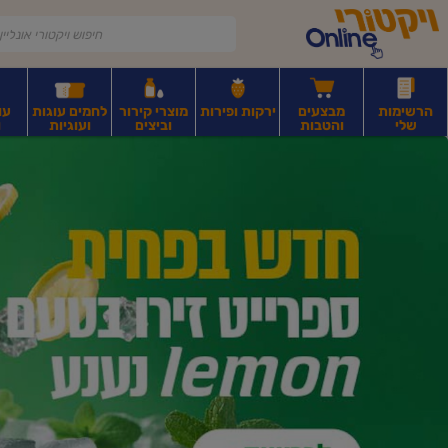
דלג לתוכן הראשי
דלג לתפריט התחתון
דלג לתפריט הקטגוריות
הרשימות
מבצעים
ירקות ופירות
מוצרי קירור
לחמים עוגות
עו
שלי
והטבות
וביצים
ועוגיות
ו
יקטורי
רקות
ירקות
עלים ועשבי תיבול
פירות יבשים ואגוזים
פירות יבשים ארוז
פיצו
ונליין
ף
בית