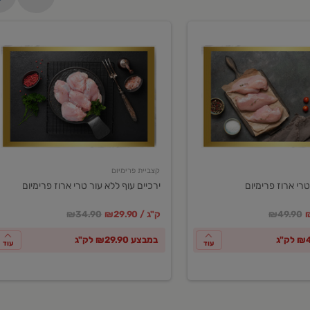
ירכיים
עוף
ללא
עור
טרי
ארוז
פרימיום
קצביית פרימיום
טרי ארוז פרימיום
ירכיים עוף ללא עור טרי ארוז פרימיום
ע
חיר מחירון
במקום
מחיר מבצע
מחיר מחירון
₪49.90
₪29.90 / ק"ג
₪34.90
במבצע ₪29.90 לק"ג
עוד
עוד