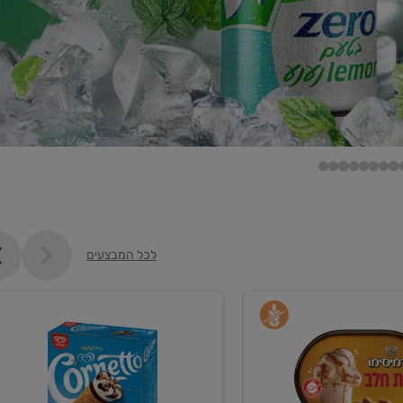
לכל המבצעים
קנו
גלידה
ם
וקרחונים
ב-₪35.90