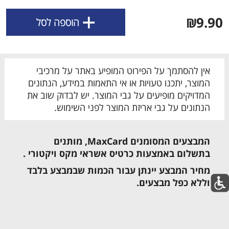
השימוש, השירות ואבטחת האתר וכן לצורך שיפור
+
החוויה האישית, התוכן המוצע כולל תוכן שיווקי ומדידת
₪9.90
הוספה לסל
traffic ושימושיות. חלק מקבצי העוגיות דורשים את
הסכמתך.
קבל את כל קבצי הCOOKIES
אין להסתמך על הפירוט המופיע באתר על מרכיבי
המוצר, יתכנו טעויות או אי התאמות במידע, הנתונים
הגדר את קבצי הCOOKIES שלי
המדויקים מופיעים על גבי המוצר. יש לבדוק שוב את
הנתונים על גבי אריזת המוצר לפני השימוש.
המבצעים המסומנים MaxCard,
מותנים
מבצעים שאסור לפספס
בתשלום באמצעות כרטיס אשראי מקס ויקטורי .
לכל המבצעים
מחיר המבצע יינתן עבור הכמות שבמבצע בלבד
וללא כפל מבצעים.
מו
מו
מו
מו
מו
מו
מו
מו
מו
מו
מו
מו
מו
מו
מו
מו
מו
מו
מו
מו
כל המוצרים
בית
מבצעים
הרשימות שלי
עגלה