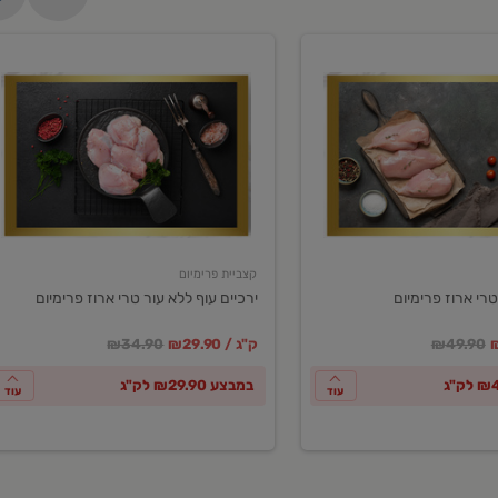
ירכיים
עוף
ללא
עור
טרי
ארוז
פרימיום
קצביית פרימיום
טרי ארוז פרימיום
ירכיים עוף ללא עור טרי ארוז פרימיום
ע
חיר מחירון
במקום
מחיר מבצע
מחיר מחירון
₪49.90
₪29.90 / ק"ג
₪34.90
במבצע ₪29.90 לק"ג
עוד
עוד