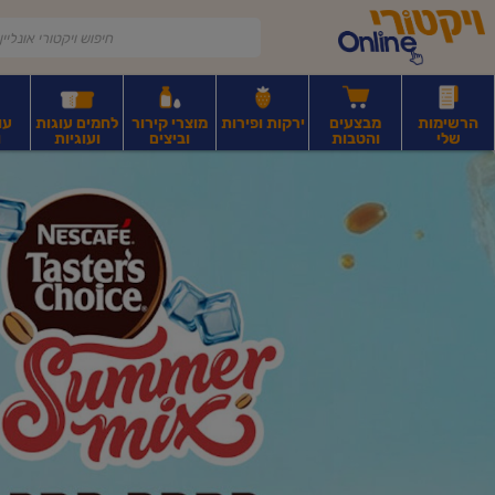
דלג לתוכן הראשי
דלג לתפריט התחתון
דלג לתפריט הקטגוריות
הרשימות
מבצעים
ירקות ופירות
מוצרי קירור
לחמים עוגות
עו
שלי
והטבות
וביצים
ועוגיות
ו
יקטורי
רקות
ירקות
עלים ועשבי תיבול
פירות יבשים ואגוזים
פירות יבשים ארוז
פיצו
ונליין
ף
בית