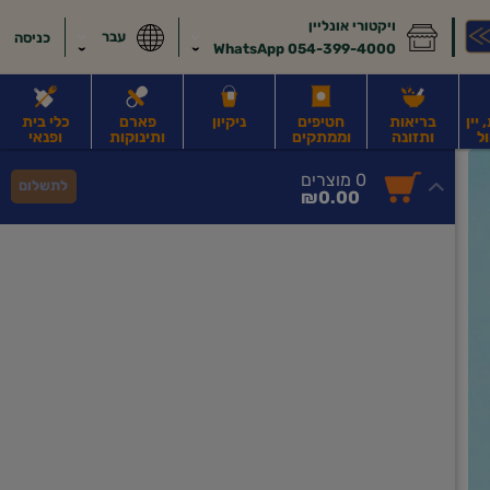
ויקטורי אונליין
עבר
כניסה
054-399-4000 WhatsApp
יין
בריאות
חטיפים
ניקיון
פארם
כלי בית
ל
ותזונה
וממתקים
ותינוקות
ופנאי
לב
משקאות חלב ושוקו
משקאות מועשרים בחלבון
גבינות וחמאה
קוטג' וג
0
0 מוצרים
לתשלום
סך
מוצרים
₪0.00
הכל
בעגלה