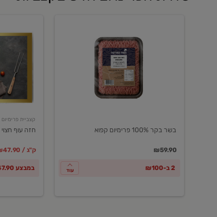
בשר
חזה
בקר
עוף
100%
חצוי
פרימיום
טרי
קפוא
ארוז
פרימיום
קצביית פרימיום
בשר בקר 100% פרימיום קפוא
חזה עוף חצוי 
במקום
מחיר מבצ
מ
₪59.90
₪47.90 / ק"ג
2 ב-₪100
במבצע ₪47.90 לק"ג
עוד