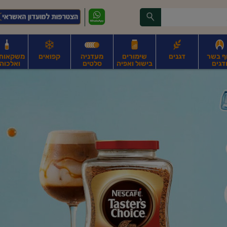
ף בשר
דגנים
שימורים
מעדניה
קפואים
משקאות, 
דגים
בישול ואפיה
סלטים
ואלכוהו
ונקניקים
חים, אגוזים וגרעינים
פירות
פירות
ביצים
ביצים טריות
חלב ומשקאות חלב
ח