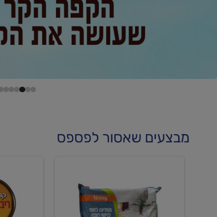
מבצעים שאסור לפספס
קנו
קנו
מטליות
גלידה
לחות
וקרחוני
לריצפה
ב-₪22.90