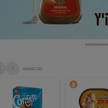
לכל המבצעים
קנו
גלידה
ם
וקרחונים
ב-₪35.90