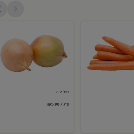
בצל
יבש
בצל יבש
₪5.90 / ק"ג