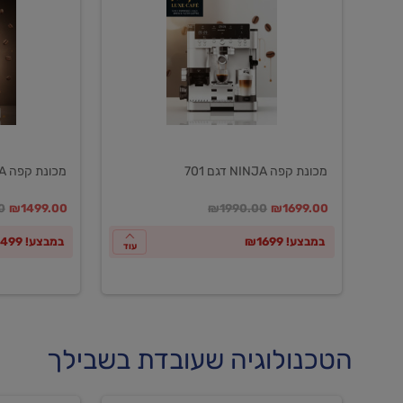
NINJA
NINJA
דגם
דגם
601
701
מכונת קפה NINJA דגם 701
מכונת קפה NINJA דגם 601
במקום
מחיר מבצע
מחיר מחירון
במקום
מחיר מבצע
מח
0
₪1499.00
₪1990.00
₪1699.00
במבצע! ₪1699
במבצע! ₪1499
עוד
הטכנולוגיה שעובדת בשבילך