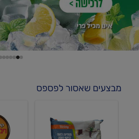
מבצעים שאסור לפספס
קנו
קנו
מטליות
גלידה
לחות
וקרחוני
לריצפה
ב-₪22.90