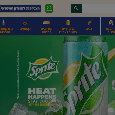
ף בשר
דגנים
שימורים
מעדניה
קפואים
משקאות, 
דגים
בישול ואפיה
סלטים
ואלכוהו
ונקניקים
חים, אגוזים וגרעינים
פירות
פירות
ביצים
ביצים טריות
חלב ומשקאות חלב
ח