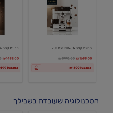
NINJA
NINJA
דגם
דגם
601
701
מכונת קפה NINJA דגם 701
מכונת קפה NINJA דגם 601
במקום
מחיר מבצע
מחיר מחירון
במקום
מחיר מבצע
מח
0
₪1499.00
₪1990.00
₪1699.00
במבצע! ₪1699
במבצע! ₪1499
עוד
הטכנולוגיה שעובדת בשבילך