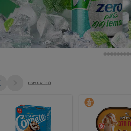
לכל המבצעים
קנו
גלידה
ם
וקרחונים
ב-₪35.90