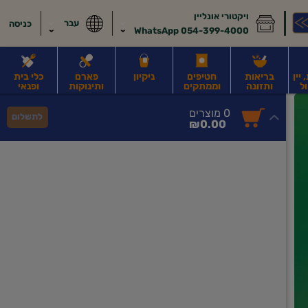
ויקטורי אונליין
עבר
כניסה
054-399-4000 WhatsApp
יין
בריאות
חטיפים
ניקיון
פארם
כלי בית
ל
ותזונה
וממתקים
ותינוקות
ופנאי
לב
משקאות חלב ושוקו
משקאות מועשרים בחלבון
גבינות וחמאה
קוטג' וג
0
0 מוצרים
לתשלום
סך
מוצרים
₪0.00
הכל
בעגלה