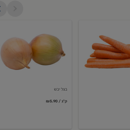
בצל
יבש
בצל יבש
₪5.90 / ק"ג