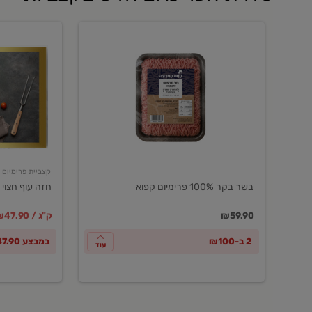
בשר
חזה
בקר
עוף
100%
חצוי
פרימיום
טרי
קפוא
ארוז
פרימיום
קצביית פרימיום
בשר בקר 100% פרימיום קפוא
חזה עוף חצוי 
במקום
מחיר מבצ
מ
₪59.90
₪47.90 / ק"ג
2 ב-₪100
במבצע ₪47.90 לק"ג
עוד