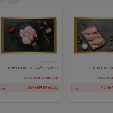
ירכיים
עוף
ללא
עור
טרי
ארוז
פרימיום
קצביית פרימיום
טרי ארוז פרימיום
ירכיים עוף ללא עור טרי ארוז פרימיום
ע
חיר מחירון
במקום
מחיר מבצע
מחיר מחירון
₪49.90
₪29.90 / ק"ג
₪34.90
במבצע ₪29.90 לק"ג
עוד
עוד