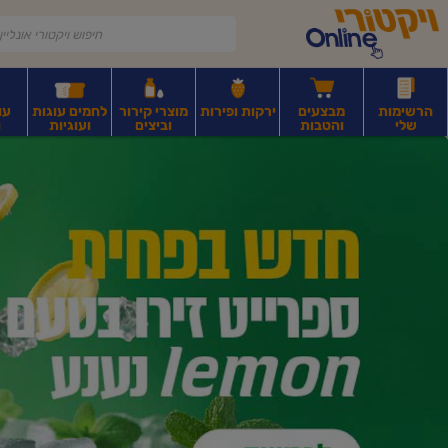
דלג לתוכן הראשי
דלג לתפריט התחתון
דלג לתפריט הקטגוריות
הרשימות
מבצעים
ירקות ופירות
מוצרי קירור
לחמים עוגות
עו
שלי
והטבות
וביצים
ועוגיות
ו
יקטורי
רקות
ירקות
עלים ועשבי תיבול
פירות יבשים ואגוזים
פירות יבשים ארוז
פיצו
ונליין
ף
בית