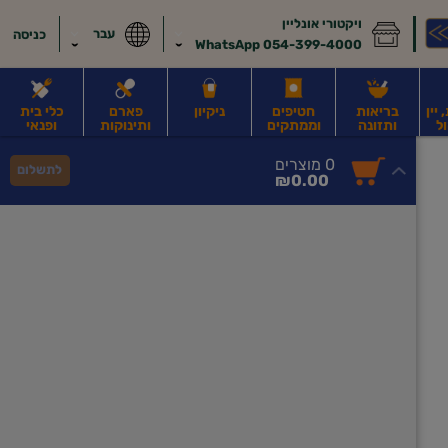
ויקטורי אונליין
עבר
כניסה
054-399-4000 WhatsApp
יין
בריאות
חטיפים
ניקיון
פארם
כלי בית
ל
ותזונה
וממתקים
ותינוקות
ופנאי
לב
משקאות חלב ושוקו
משקאות מועשרים בחלבון
גבינות וחמאה
קוטג' וג
0
0 מוצרים
לתשלום
סך
מוצרים
₪0.00
הכל
בעגלה