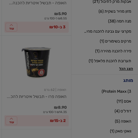
אבקות מרק לתיבול (21)
האופה - תבשיל איטריות להכנה...
גרם
מזון מהיר בשקית (6)
₪5.90
₪8.55 ל-100 גרם
מנה חמה (38)
3 ב-₪10
עוד
מקרוני עם גבינה להכנה מהירה (5)
מרקים בשימורים (1)
האופה
פרו
פירה להכנה מהירה (1)
-
תבשיל
תערובת להכנת פלאפל (1)
איטריות
להכנה
הצג הכל
מהירה
-
מותג
בטעם
בקר
האופה
| 62 גרם
Protein Maxx (3)
פיקנטי
האופה פרו - תבשיל איטריות להכ...
51
אסם (11)
גרם
חלבון
₪8.90
דודל'ס (4)
₪14.35 ל-100 גרם
2 ב-₪15
האופה (5)
עוד
וואקי מאק (1)
נמס