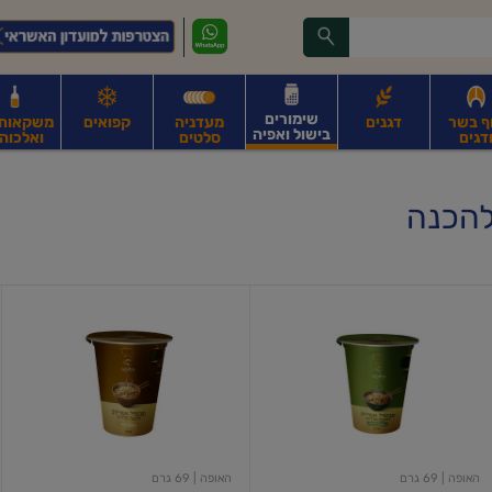
שימורים
ף בשר
דגנים
מעדניה
קפואים
משקאות, 
בישול ואפיה
דגים
סלטים
ואלכוהו
ונקניקים
חים, אגוזים וגרעינים
פירות
פירות
ביצים
ביצים טריות
חלב ומשקאות חלב
ח
להכנה
האופה
האופה
-
-
תבשיל
תבשיל
איטריות
איטריות
להכנה
להכנה
מהירה
מהירה
-
-
בטעם
בטעם
ירקות
עוף
69
69
האופה
| 69 גרם
האופה
| 69 גרם
גרם
גרם