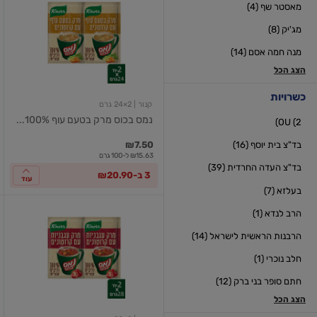
מאסטר שף (4)
בכוס
מרק
מג'יק (8)
בטעם
עוף
מנה חמה אסם (14)
100%
רכיבים
הצג הכל
טבעיים
כשרויות
קנור
| 2×24 גרם
נמס בכוס מרק בטעם עוף 100%...
OU (2)
₪7.50
בד"צ בית יוסף (16)
₪15.63 ל-100 גרם
בד"צ העדה החרדית (39)
3 ב-₪20.90
עוד
בעלזא (7)
נמס
הרב לנדא (1)
בכוס
מרק
הרבנות הראשית לישראל (14)
עגבניות
וקרוטונים
חלב נוכרי (1)
ר.טבעיים
חתם סופר בני ברק (12)
הצג הכל