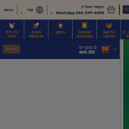
ויקטורי אונליין
עבר
כניסה
054-399-4000 WhatsApp
יין
בריאות
חטיפים
ניקיון
פארם
כלי בית
ל
ותזונה
וממתקים
ותינוקות
ופנאי
לב
משקאות חלב ושוקו
משקאות מועשרים בחלבון
גבינות וחמאה
קוטג' וג
0
0 מוצרים
לתשלום
סך
מוצרים
₪0.00
הכל
בעגלה