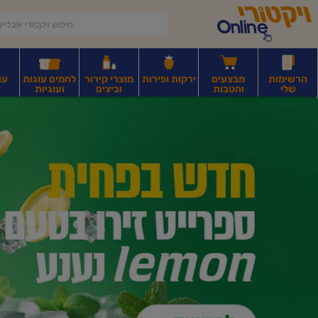
דלג לתוכן הראשי
דלג לתפריט התחתון
דלג לתפריט הקטגוריות
הרשימות
מבצעים
ירקות ופירות
מוצרי קירור
לחמים עוגות
עו
שלי
והטבות
וביצים
ועוגיות
ו
יקטורי
רקות
ירקות
עלים ועשבי תיבול
פירות יבשים ואגוזים
פירות יבשים ארוז
פיצו
ונליין
ף
בית