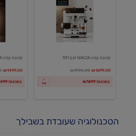
NINJA
NINJA
דגם
דגם
601
701
מכונת קפה NINJA דגם 701
מכונת קפה NINJA דגם 601
במקום
מחיר מבצע
מחיר מחירון
במקום
מחיר מבצע
מח
0
₪1499.00
₪1990.00
₪1699.00
במבצע! ₪1699
במבצע! ₪1499
עוד
הטכנולוגיה שעובדת בשבילך