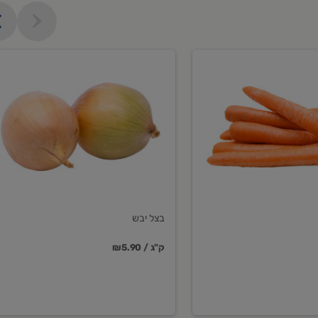
בצל
יבש
בצל יבש
₪5.90 / ק"ג