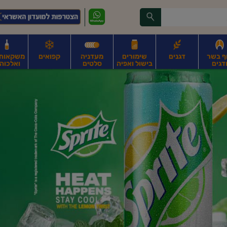
ף בשר
דגנים
שימורים
מעדניה
קפואים
משקאות, 
דגים
בישול ואפיה
סלטים
ואלכוהו
ונקניקים
חים, אגוזים וגרעינים
פירות
פירות
ביצים
ביצים טריות
חלב ומשקאות חלב
ח