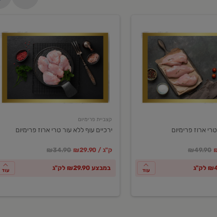
ירכיים
עוף
ללא
עור
טרי
ארוז
פרימיום
קצביית פרימיום
טרי ארוז פרימיום
ירכיים עוף ללא עור טרי ארוז פרימיום
ע
חיר מחירון
במקום
מחיר מבצע
מחיר מחירון
₪49.90
₪29.90 / ק"ג
₪34.90
במבצע ₪29.90 לק"ג
עוד
עוד