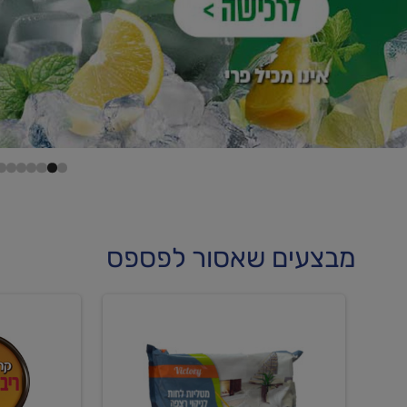
מבצעים שאסור לפספס
קנו
קנו
מטליות
גלידה
לחות
וקרחוני
לריצפה
ב-₪22.90