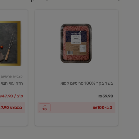
בשר
חזה
בקר
עוף
100%
חצוי
פרימיום
טרי
קפוא
ארוז
פרימיום
קצביית פרימיום
בשר בקר 100% פרימיום קפוא
חזה עוף חצוי 
במקום
מחיר מבצ
מ
₪59.90
₪47.90 / ק"ג
2 ב-₪100
במבצע ₪47.90 לק"ג
עוד