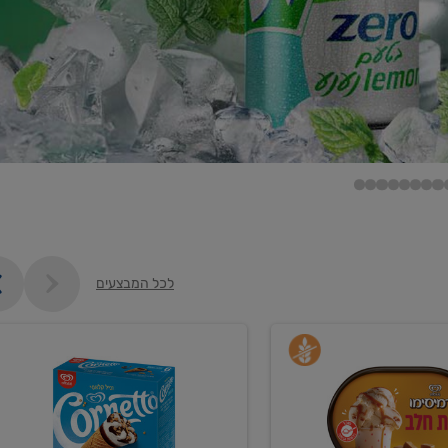
לכל המבצעים
קנו
גלידה
ם
וקרחונים
ב-₪35.90