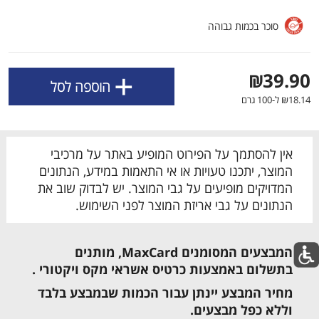
השימוש, השירות ואבטחת האתר וכן לצורך שיפור
החוויה האישית, התוכן המוצע כולל תוכן שיווקי ומדידת
סוכר בכמות גבוהה
traffic ושימושיות. חלק מקבצי העוגיות דורשים את
הסכמתך.
+
₪39.90
הוספה לסל
קבל את כל קבצי הCOOKIES
₪18.14 ל-100 גרם
הגדר את קבצי הCOOKIES שלי
אין להסתמך על הפירוט המופיע באתר על מרכיבי
המוצר, יתכנו טעויות או אי התאמות במידע, הנתונים
המדויקים מופיעים על גבי המוצר. יש לבדוק שוב את
הנתונים על גבי אריזת המוצר לפני השימוש.
מבצעים שאסור לפספס
לכל המבצעים
המבצעים המסומנים MaxCard,
מותנים
מו
מו
מו
מו
מו
מו
מו
מו
מו
מו
מו
מו
מו
מו
מו
מו
מו
מו
מו
מו
בתשלום באמצעות כרטיס אשראי מקס ויקטורי .
מחיר המבצע יינתן עבור הכמות שבמבצע בלבד
כל המוצרים
בית
מבצעים
הרשימות שלי
עגלה
וללא כפל מבצעים.