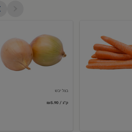
בצל
יבש
בצל יבש
₪5.90 / ק"ג