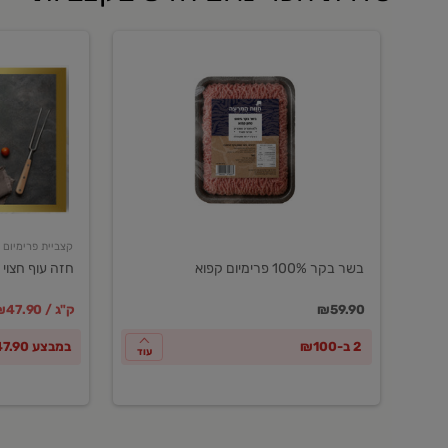
בשר
חזה
בקר
עוף
100%
חצוי
פרימיום
טרי
קפוא
ארוז
פרימיום
קצביית פרימיום
בשר בקר 100% פרימיום קפוא
חזה עוף חצוי 
במקום
מחיר מבצ
מ
₪59.90
₪47.90 / ק"ג
2 ב-₪100
במבצע ₪47.90 לק"ג
עוד