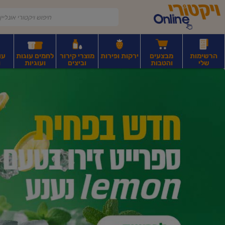
דלג לתוכן הראשי
דלג לתפריט התחתון
דלג לתפריט הקטגוריות
הרשימות
מבצעים
ירקות ופירות
מוצרי קירור
לחמים עוגות
עו
שלי
והטבות
וביצים
ועוגיות
ו
יקטורי
רקות
ירקות
עלים ועשבי תיבול
פירות יבשים ואגוזים
פירות יבשים ארוז
פיצו
ונליין
ף
בית