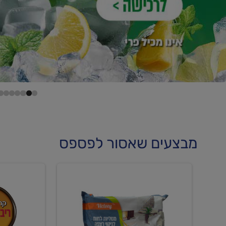
מבצעים שאסור לפספס
קנו
קנו
מטליות
גלידה
לחות
וקרחוני
לריצפה
ב-₪22.90