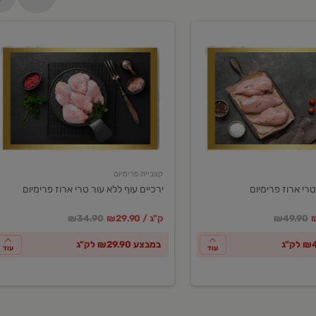
ירכיים
עוף
ללא
עור
טרי
ארוז
פרימיום
קצביית פרימיום
טרי ארוז פרימיום
ירכיים עוף ללא עור טרי ארוז פרימיום
ע
חיר מחירון
במקום
מחיר מבצע
מחיר מחירון
₪49.90
₪29.90 / ק"ג
₪34.90
במבצע ₪29.90 לק"ג
עוד
עוד