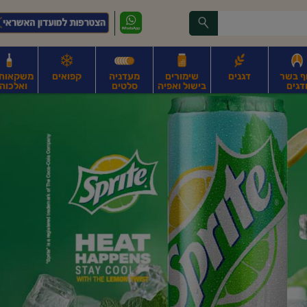
ף בשר
דגנים
שימורים
מעדניה
קפואים
משקאות, 
דגים
בישול ואפיה
סלטים
ואלכוהו
ונקניקים
חים, אגוזים וגרעינים
פירות
פירות
ביצים
ביצים טריות
חלב ומשקאות חלב
ח