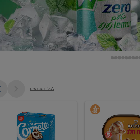
לכל המבצעים
קנו
גלידה
ם
וקרחונים
ב-₪35.90