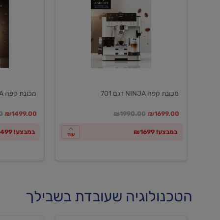
NINJA
NINJA
דגם
דגם
601
701
מכונת קפה NINJA דגם 701
מכונת קפה NINJA דגם 601
במקום
מחיר מבצע
מחיר מחירון
במקום
מחיר מבצע
מח
0
₪1499.00
₪1990.00
₪1699.00
במבצע! ₪1699
במבצע! ₪1499
עוד
הטכנולוגיה שעובדת בשבילך