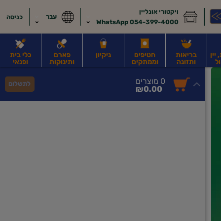
ויקטורי אונליין
עבר
כניסה
054-399-4000 WhatsApp
יין
בריאות
חטיפים
ניקיון
פארם
כלי בית
ל
ותזונה
וממתקים
ותינוקות
ופנאי
לב
משקאות חלב ושוקו
משקאות מועשרים בחלבון
גבינות וחמאה
קוטג' וג
0
0 מוצרים
לתשלום
סך
מוצרים
₪0.00
הכל
בעגלה