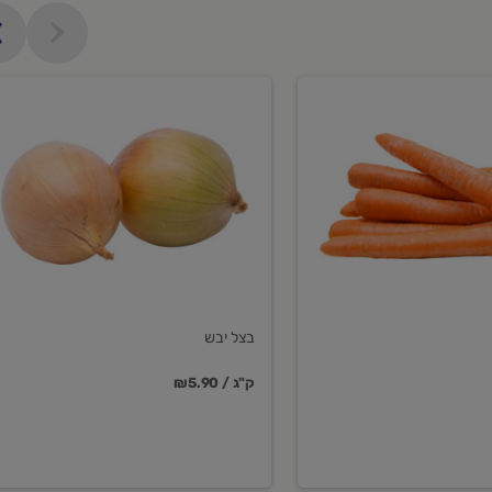
בצל
יבש
בצל יבש
₪5.90 / ק"ג