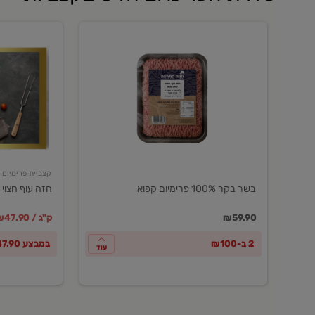
בשר
חזה
בקר
עוף
100%
חצוי
פרימיום
טרי
קפוא
ארוז
פרימיום
קצביית פרימיום
בשר בקר 100% פרימיום קפוא
חזה עוף חצוי 
במקום
מחיר מבצ
מ
₪59.90
₪47.90 / ק"ג
2 ב-₪100
במבצע ₪47.90 לק"ג
עוד