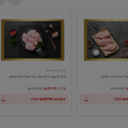
ירכיים
עוף
ללא
עור
טרי
ארוז
פרימיום
קצביית פרימיום
טרי ארוז פרימיום
ירכיים עוף ללא עור טרי ארוז פרימיום
ע
חיר מחירון
במקום
מחיר מבצע
מחיר מחירון
₪49.90
₪29.90 / ק"ג
₪34.90
במבצע ₪29.90 לק"ג
עוד
עוד