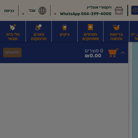
ויקטורי אונליין
עבר
כניסה
054-399-4000 WhatsApp
יין
בריאות
חטיפים
ניקיון
פארם
כלי בית
ל
ותזונה
וממתקים
ותינוקות
ופנאי
לב
משקאות חלב ושוקו
משקאות מועשרים בחלבון
גבינות וחמאה
קוטג' וג
0
0 מוצרים
לתשלום
סך
מוצרים
₪0.00
הכל
בעגלה