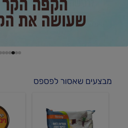
מבצעים שאסור לפספס
קנו
קנו
מטליות
גלידה
לחות
וקרחוני
לריצפה
ב-₪22.90