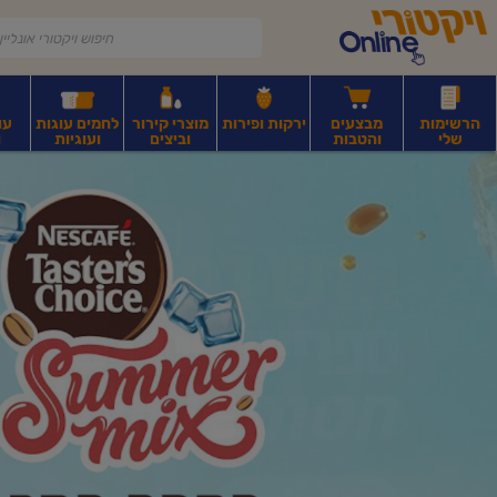
דלג לתוכן הראשי
דלג לתפריט התחתון
דלג לתפריט הקטגוריות
הרשימות
מבצעים
ירקות ופירות
מוצרי קירור
לחמים עוגות
עו
שלי
והטבות
וביצים
ועוגיות
ו
יקטורי
רקות
ירקות
עלים ועשבי תיבול
פירות יבשים ואגוזים
פירות יבשים ארוז
פיצו
ונליין
ף
בית