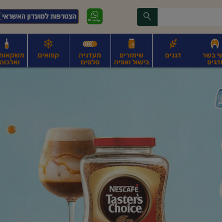
ף בשר
דגנים
שימורים
מעדניה
קפואים
משקאות, 
דגים
בישול ואפיה
סלטים
ואלכוהו
ונקניקים
חים, אגוזים וגרעינים
פירות
פירות
ביצים
ביצים טריות
חלב ומשקאות חלב
ח