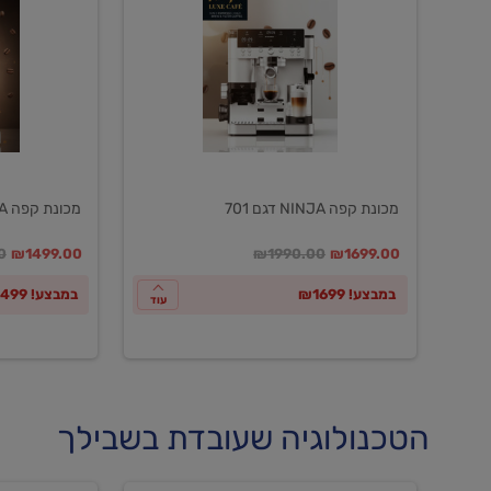
NINJA
NINJA
דגם
דגם
601
701
מכונת קפה NINJA דגם 701
מכונת קפה NINJA דגם 601
במקום
מחיר מבצע
מחיר מחירון
במקום
מחיר מבצע
מח
0
₪1499.00
₪1990.00
₪1699.00
במבצע! ₪1699
במבצע! ₪1499
עוד
הטכנולוגיה שעובדת בשבילך