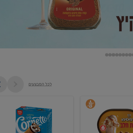
לכל המבצעים
קנו
גלידה
ם
וקרחונים
ב-₪35.90