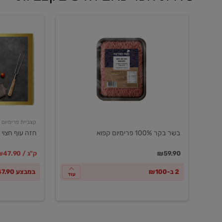
בשר
חזה
בקר
עוף
100%
חצוי
פרימיום
טרי
קפוא
ארוז
פרימיום
קצביית פרימיום
בשר בקר 100% פרימיום קפוא
חזה עוף חצוי 
במקום
מחיר מבצ
מ
₪59.90
₪47.90 / ק"ג
2 ב-₪100
במבצע ₪47.90 לק"ג
עוד