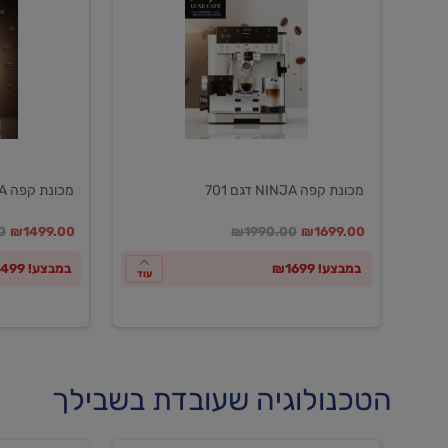
NINJA
NINJA
דגם
דגם
601
701
מכונת קפה NINJA דגם 701
מכונת קפה NINJA דגם 601
במקום
מחיר מבצע
מחיר מחירון
במקום
מחיר מבצע
מח
0
₪1499.00
₪1990.00
₪1699.00
במבצע! ₪1699
במבצע! ₪1499
עוד
הטכנולוגיה שעובדת בשבילך