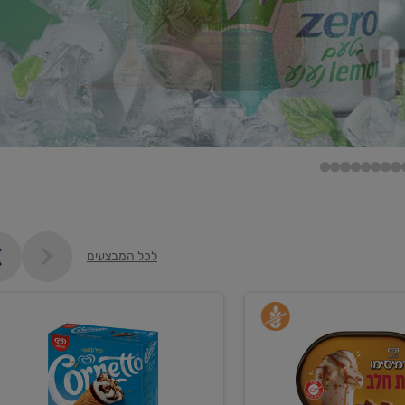
לכל המבצעים
קנו
גלידה
ם
וקרחונים
ב-₪35.90