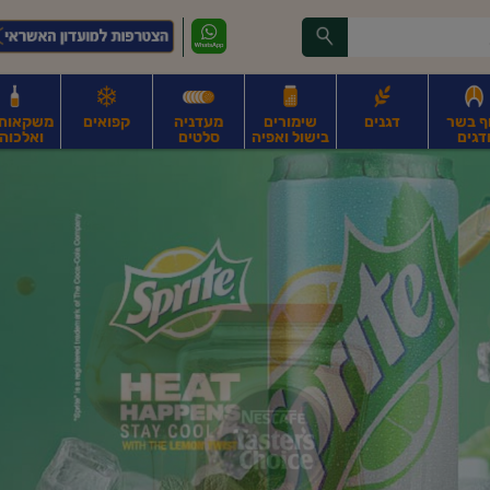
ף בשר
דגנים
שימורים
מעדניה
קפואים
משקאות, 
דגים
בישול ואפיה
סלטים
ואלכוהו
ונקניקים
חים, אגוזים וגרעינים
פירות
פירות
ביצים
ביצים טריות
חלב ומשקאות חלב
ח