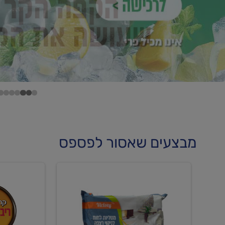
מבצעים שאסור לפספס
קנו
קנו
מטליות
גלידה
לחות
וקרחוני
לריצפה
ב-₪22.90