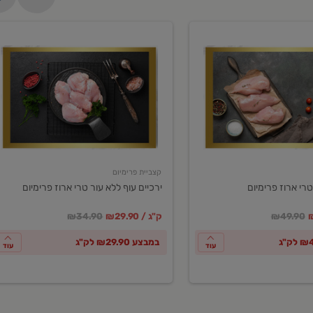
ירכיים
עוף
ללא
עור
טרי
ארוז
פרימיום
קצביית פרימיום
טרי ארוז פרימיום
ירכיים עוף ללא עור טרי ארוז פרימיום
ע
חיר מחירון
במקום
מחיר מבצע
מחיר מחירון
₪49.90
₪29.90 / ק"ג
₪34.90
במבצע ₪29.90 לק"ג
עוד
עוד