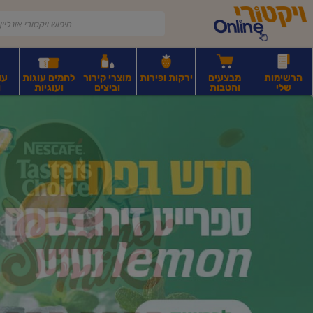
דלג לתוכן הראשי
דלג לתפריט התחתון
דלג לתפריט הקטגוריות
הרשימות
מבצעים
ירקות ופירות
מוצרי קירור
לחמים עוגות
עו
שלי
והטבות
וביצים
ועוגיות
ו
יקטורי
רקות
ירקות
עלים ועשבי תיבול
פירות יבשים ואגוזים
פירות יבשים ארוז
פיצו
ונליין
ף
בית