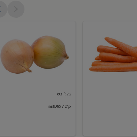
בצל
יבש
בצל יבש
₪5.90 / ק"ג