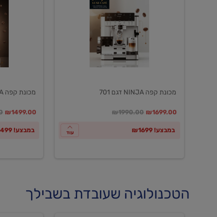
NINJA
NINJA
דגם
דגם
601
701
מכונת קפה NINJA דגם 701
מכונת קפה NINJA דגם 601
במקום
מחיר מבצע
מחיר מחירון
במקום
מחיר מבצע
מח
0
₪1499.00
₪1990.00
₪1699.00
במבצע! ₪1699
במבצע! ₪1499
עוד
הטכנולוגיה שעובדת בשבילך