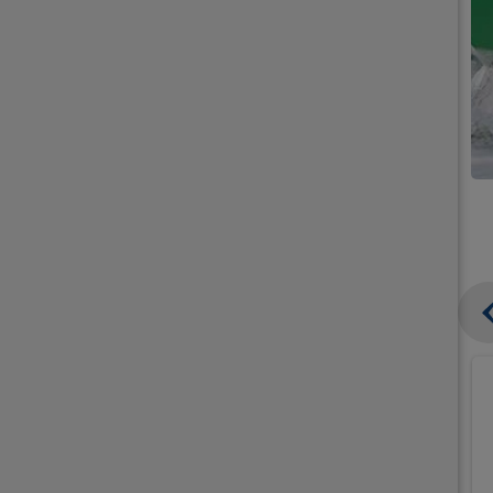
קנו
קנו
ממוצרי
מארז
סלט
6
חומוס
שקיות