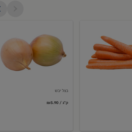
בצל
יבש
בצל יבש
₪5.90 / ק"ג