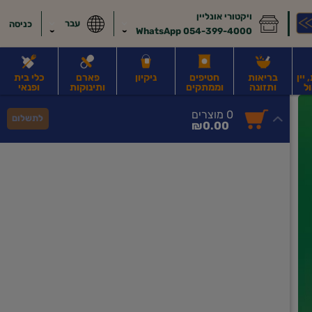
ויקטורי אונליין
עבר
כניסה
054-399-4000 WhatsApp
יין
בריאות
חטיפים
ניקיון
פארם
כלי בית
ל
ותזונה
וממתקים
ותינוקות
ופנאי
לב
משקאות חלב ושוקו
משקאות מועשרים בחלבון
גבינות וחמאה
קוטג' וג
0
0 מוצרים
לתשלום
סך
מוצרים
₪0.00
הכל
בעגלה