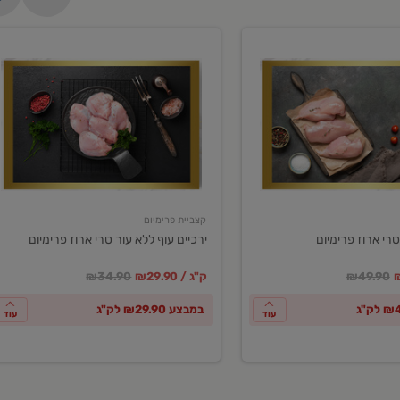
ירכיים
עוף
ללא
עור
טרי
ארוז
פרימיום
קצביית פרימיום
טרי ארוז פרימיום
ירכיים עוף ללא עור טרי ארוז פרימיום
ע
חיר מחירון
במקום
מחיר מבצע
מחיר מחירון
₪49.90
₪29.90 / ק"ג
₪34.90
במבצע ₪29.90 לק"ג
עוד
עוד