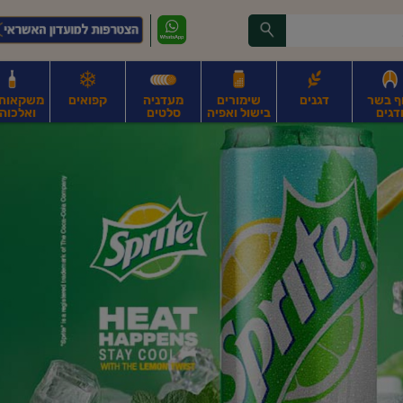
ף בשר
דגנים
שימורים
מעדניה
קפואים
משקאות, 
דגים
בישול ואפיה
סלטים
ואלכוהו
ונקניקים
חים, אגוזים וגרעינים
פירות
פירות
ביצים
ביצים טריות
חלב ומשקאות חלב
ח