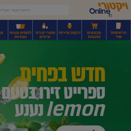
דלג לתוכן הראשי
דלג לתפריט התחתון
דלג לתפריט הקטגוריות
הרשימות
מבצעים
ירקות ופירות
מוצרי קירור
לחמים עוגות
עו
שלי
והטבות
וביצים
ועוגיות
ו
יקטורי
רקות
ירקות
עלים ועשבי תיבול
פירות יבשים ואגוזים
פירות יבשים ארוז
פיצו
ונליין
ף
בית