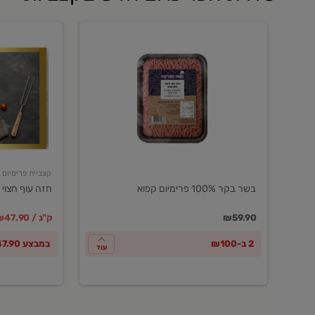
בשר
חזה
בקר
עוף
100%
חצוי
פרימיום
טרי
קפוא
ארוז
פרימיום
קצביית פרימיום
בשר בקר 100% פרימיום קפוא
חזה עוף חצוי 
במקום
מחיר מבצ
מ
₪59.90
₪47.90 / ק"ג
2 ב-₪100
במבצע ₪47.90 לק"ג
עוד