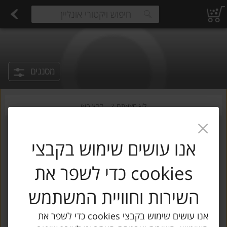
רקות
עלים ועשבי תיבול
פירות יבשים ארוז
פיצוחים, אגוזים וגרעינים
פירות
ביצים טריות
חלב
משקאות חלב ושוקו
משקאות מועשרים בחלבון
קוטג' וגבינ
estions.
מסננים
לא מצאתם ?
לחץ כאן
אנו עושים שימוש בקבצי
cookies כדי לשפר את
השירות וחוויית המשתמש
מצטערים,
לא נמצאו מוצרים
אנו עושים שימוש בקבצי cookies כדי לשפר את