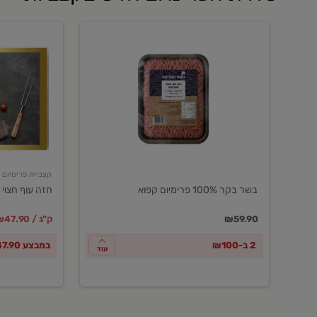
בשר
חזה
בקר
עוף
100%
חצוי
פרימיום
טרי
קפוא
ארוז
פרימיום
קצביית פרימיום
בשר בקר 100% פרימיום קפוא
חזה עוף חצוי 
במקום
מחיר מבצ
מ
₪59.90
₪47.90 / ק"ג
2 ב-₪100
במבצע ₪47.90 לק"ג
עוד