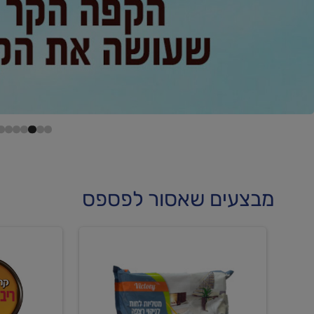
מבצעים שאסור לפספס
קנו
קנו
מטליות
גלידה
לחות
וקרחוני
לריצפה
ב-₪22.90