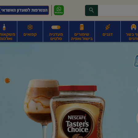
ף בשר
דגנים
שימורים
מעדניה
קפואים
משקאות, 
דגים
בישול ואפיה
סלטים
ואלכוהו
ונקניקים
חים, אגוזים וגרעינים
פירות
פירות
ביצים
ביצים טריות
חלב ומשקאות חלב
ח