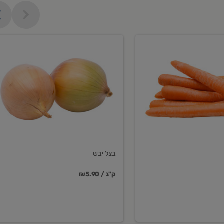
בצל
יבש
בצל יבש
₪5.90 / ק"ג