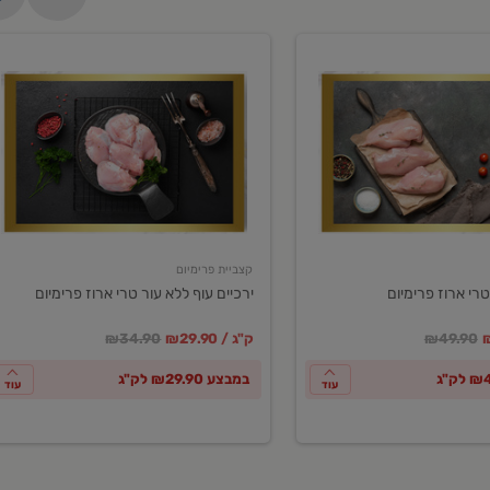
ירכיים
עוף
ללא
עור
טרי
ארוז
פרימיום
קצביית פרימיום
טרי ארוז פרימיום
ירכיים עוף ללא עור טרי ארוז פרימיום
ע
חיר מחירון
במקום
מחיר מבצע
מחיר מחירון
₪49.90
₪29.90 / ק"ג
₪34.90
במבצע ₪29.90 לק"ג
עוד
עוד