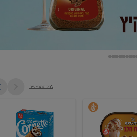
לכל המבצעים
קנו
גלידה
ם
וקרחונים
ב-₪35.90