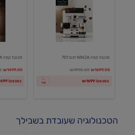
NINJA
NINJA
דגם
דגם
601
701
מכונת קפה NINJA דגם 701
מכונת קפה NINJA דגם 601
במקום
מחיר מבצע
מחיר מחירון
במקום
מחיר מבצע
מח
0
₪1499.00
₪1990.00
₪1699.00
במבצע! ₪1699
במבצע! ₪1499
עוד
הטכנולוגיה שעובדת בשבילך