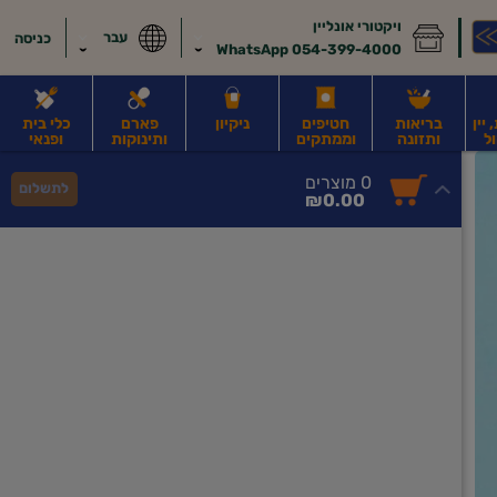
ויקטורי אונליין
עבר
כניסה
054-399-4000 WhatsApp
יין
בריאות
חטיפים
ניקיון
פארם
כלי בית
ל
ותזונה
וממתקים
ותינוקות
ופנאי
לב
משקאות חלב ושוקו
משקאות מועשרים בחלבון
גבינות וחמאה
קוטג' וג
0
0 מוצרים
לתשלום
סך
מוצרים
₪0.00
הכל
בעגלה