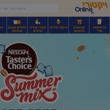
דלג לתוכן הראשי
דלג לתפריט התחתון
דלג לתפריט הקטגוריות
הרשימות
מבצעים
ירקות ופירות
מוצרי קירור
לחמים עוגות
עו
שלי
והטבות
וביצים
ועוגיות
ו
יקטורי
רקות
ירקות
עלים ועשבי תיבול
פירות יבשים ואגוזים
פירות יבשים ארוז
פיצו
ונליין
ף
בית