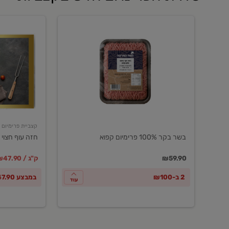
בשר
חזה
בקר
עוף
100%
חצוי
פרימיום
טרי
קפוא
ארוז
פרימיום
קצביית פרימיום
בשר בקר 100% פרימיום קפוא
חזה עוף חצוי 
במקום
מחיר מבצ
מ
₪59.90
₪47.90 / ק"ג
2 ב-₪100
במבצע ₪47.90 לק"ג
עוד