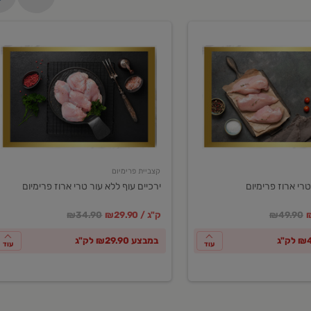
ירכיים
עוף
ללא
עור
טרי
ארוז
פרימיום
קצביית פרימיום
טרי ארוז פרימיום
ירכיים עוף ללא עור טרי ארוז פרימיום
ע
חיר מחירון
במקום
מחיר מבצע
מחיר מחירון
₪49.90
₪29.90 / ק"ג
₪34.90
במבצע ₪29.90 לק"ג
עוד
עוד