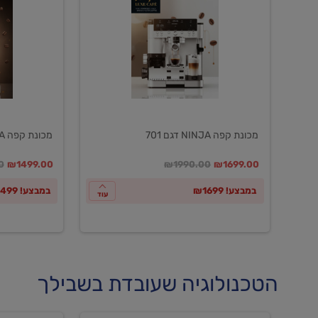
NINJA
NINJA
דגם
דגם
601
701
מכונת קפה NINJA דגם 701
מכונת קפה NINJA דגם 601
במקום
מחיר מבצע
מחיר מחירון
במקום
מחיר מבצע
מח
0
₪1499.00
₪1990.00
₪1699.00
במבצע! ₪1699
במבצע! ₪1499
עוד
הטכנולוגיה שעובדת בשבילך