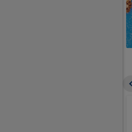
קנו
קנו
ממוצרי
גלידה
גלידה
וקרחונים
וקרחונים
ב-₪49.90