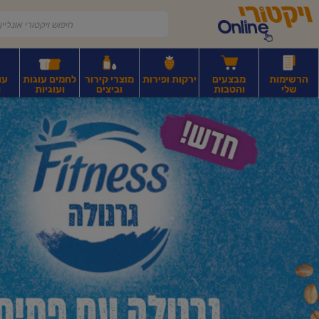
דלג לתוכן הראשי
דלג לתפריט התחתון
דלג לתפריט הקטגוריות
הרשימות
מבצעים
ירקות ופירות
מוצרי קירור
לחמים עוגות
עו
שלי
והטבות
וביצים
ועוגיות
ו
יקטורי
רקות
ירקות
עלים ועשבי תיבול
פירות יבשים ואגוזים
פירות יבשים ארוז
פיצו
ונליין
ף
בית