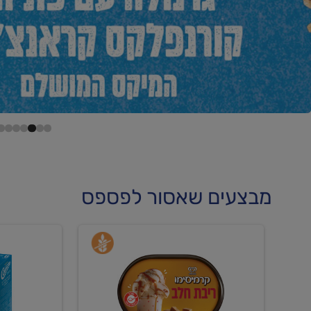
מבצעים שאסור לפספס
קנו
קנו
גלידה
גלידה
וקרחונים
וקרחוני
ב-₪22.90
ב-₪35.90