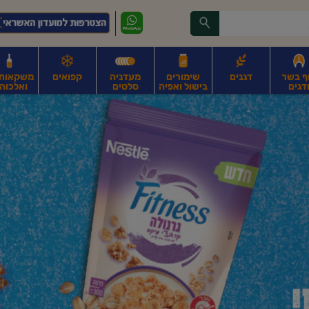
ף בשר
דגנים
שימורים
מעדניה
קפואים
משקאות, 
דגים
בישול ואפיה
סלטים
ואלכוהו
ונקניקים
חים, אגוזים וגרעינים
פירות
פירות
ביצים
ביצים טריות
חלב ומשקאות חלב
ח