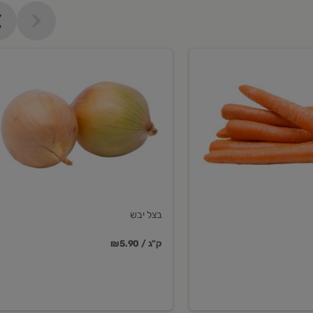
בצל
יבש
בצל יבש
₪5.90 / ק"ג