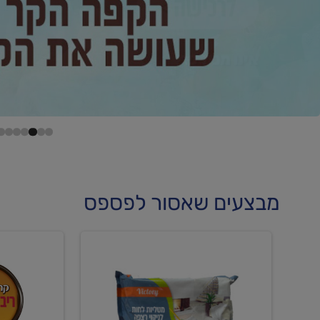
מבצעים שאסור לפספס
קנו
קנו
מטליות
גלידה
לחות
וקרחוני
לריצפה
ב-₪22.90