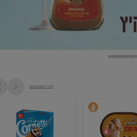
לכל המבצעים
קנו
גלידה
ם
וקרחונים
ב-₪35.90