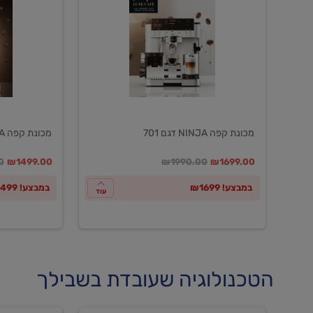
NINJA
NINJA
דגם
דגם
601
701
מכונת קפה NINJA דגם 701
מכונת קפה NINJA דגם 601
במקום
מחיר מבצע
מחיר מחירון
במקום
מחיר מבצע
מח
0
₪1499.00
₪1990.00
₪1699.00
במבצע! ₪1699
במבצע! ₪1499
עוד
הטכנולוגיה שעובדת בשבילך