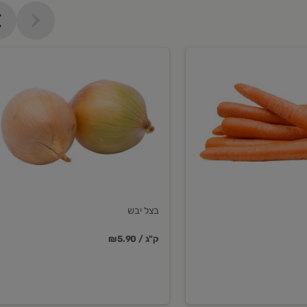
בצל
יבש
בצל יבש
₪5.90 / ק"ג