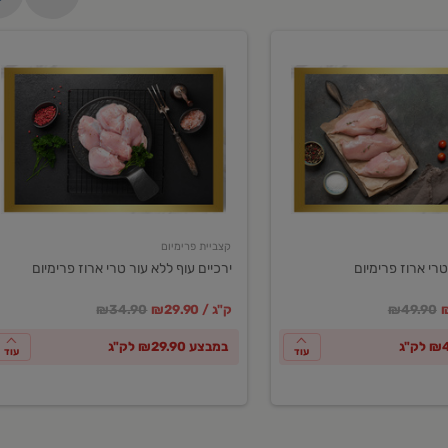
ירכיים
עוף
ללא
עור
טרי
ארוז
פרימיום
קצביית פרימיום
טרי ארוז פרימיום
ירכיים עוף ללא עור טרי ארוז פרימיום
ע
חיר מחירון
במקום
מחיר מבצע
מחיר מחירון
₪49.90
₪29.90 / ק"ג
₪34.90
במבצע ₪29.90 לק"ג
עוד
עוד