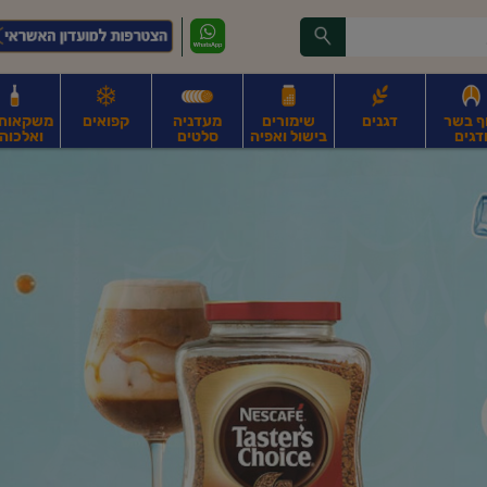
ף בשר
דגנים
שימורים
מעדניה
קפואים
משקאות, 
דגים
בישול ואפיה
סלטים
ואלכוהו
ונקניקים
חים, אגוזים וגרעינים
פירות
פירות
ביצים
ביצים טריות
חלב ומשקאות חלב
ח