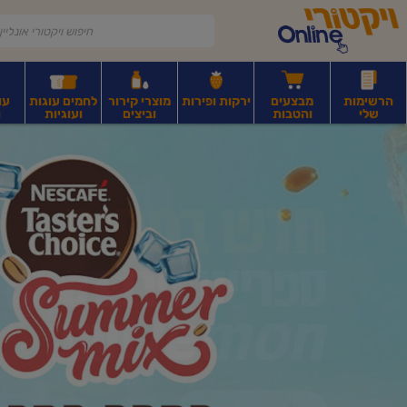
דלג לתוכן הראשי
דלג לתפריט התחתון
דלג לתפריט הקטגוריות
הרשימות
מבצעים
ירקות ופירות
מוצרי קירור
לחמים עוגות
עו
שלי
והטבות
וביצים
ועוגיות
ו
יקטורי
רקות
ירקות
עלים ועשבי תיבול
פירות יבשים ואגוזים
פירות יבשים ארוז
פיצו
ונליין
ף
בית