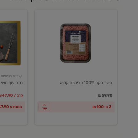
בשר
חזה
בקר
עוף
100%
חצוי
פרימיום
טרי
קפוא
ארוז
פרימיום
קצביית פרימיום
בשר בקר 100% פרימיום קפוא
חזה עוף חצוי 
במקום
מחיר מבצ
מ
₪59.90
₪47.90 / ק"ג
2 ב-₪100
במבצע ₪47.90 לק"ג
עוד