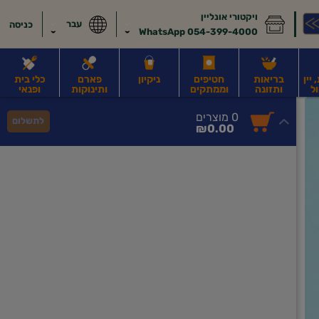
ויקטורי אונליין
עבר
כניסה
054-399-4000 WhatsApp
יין
בריאות
חטיפים
ניקיון
פארם
כלי בית
ל
ותזונה
וממתקים
ותינוקות
ופנאי
לב
משקאות חלב ושוקו
משקאות מועשרים בחלבון
גבינות וחמאה
קוטג' וג
0
0 מוצרים
לתשלום
סך
מוצרים
₪0.00
הכל
בעגלה