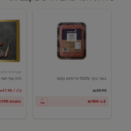
בשר
חזה
בקר
עוף
100%
חצוי
פרימיום
טרי
קפוא
ארוז
פרימיום
קצביית פרימיום
בשר בקר 100% פרימיום קפוא
חזה עוף חצוי 
במקום
מחיר מבצ
מ
₪59.90
₪47.90 / ק"ג
2 ב-₪100
במבצע ₪47.90 לק"ג
עוד