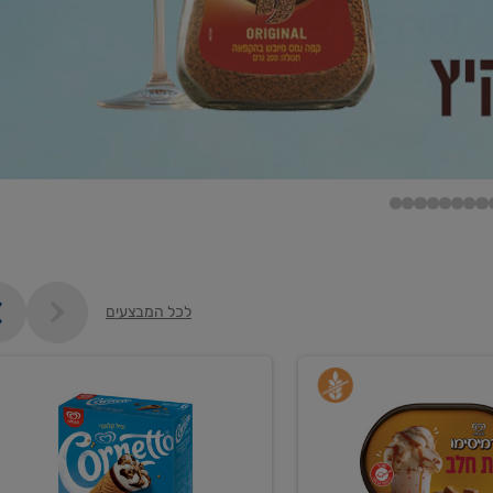
לכל המבצעים
קנו
גלידה
ם
וקרחונים
ב-₪35.90