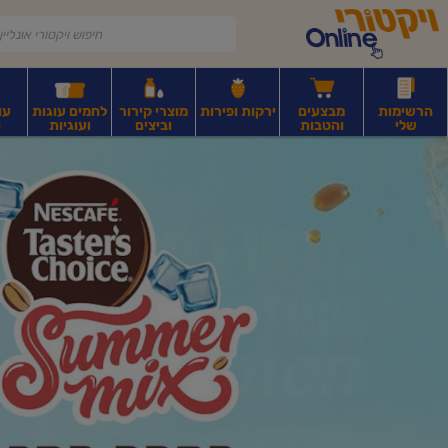
דלג לתוכן הראשי
דלג לתפריט התחתון
דלג לתפריט הקטגוריות
הרשימות
מבצעים
ירקות ופירות
מוצרי קירור
לחמים עוגות
עו
שלי
והטבות
וביצים
ועוגיות
ו
יקטורי
רקות
ירקות
עלים ועשבי תיבול
פירות יבשים ואגוזים
פירות יבשים ארוז
פיצו
ונליין
ף
בית