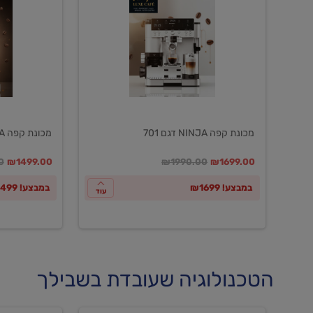
NINJA
NINJA
דגם
דגם
601
701
מכונת קפה NINJA דגם 701
מכונת קפה NINJA דגם 601
במקום
מחיר מבצע
מחיר מחירון
במקום
מחיר מבצע
מח
0
₪1499.00
₪1990.00
₪1699.00
במבצע! ₪1699
במבצע! ₪1499
עוד
הטכנולוגיה שעובדת בשבילך