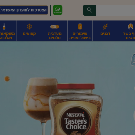
ף בשר
דגנים
שימורים
מעדניה
קפואים
משקאות, 
דגים
בישול ואפיה
סלטים
ואלכוהו
ונקניקים
חים, אגוזים וגרעינים
פירות
פירות
ביצים
ביצים טריות
חלב ומשקאות חלב
ח