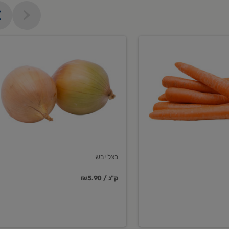
בצל
יבש
בצל יבש
₪5.90 / ק"ג