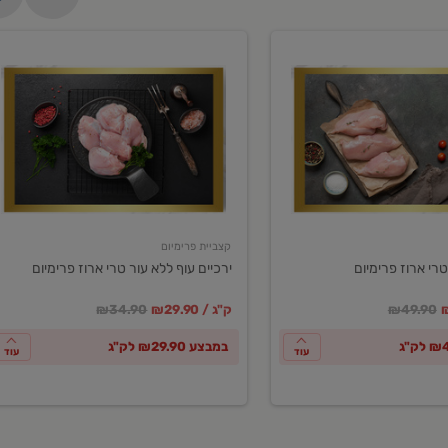
ירכיים
עוף
ללא
עור
טרי
ארוז
פרימיום
קצביית פרימיום
טרי ארוז פרימיום
ירכיים עוף ללא עור טרי ארוז פרימיום
ע
חיר מחירון
במקום
מחיר מבצע
מחיר מחירון
₪49.90
₪29.90 / ק"ג
₪34.90
במבצע ₪29.90 לק"ג
עוד
עוד