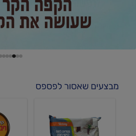
מבצעים שאסור לפספס
קנו
קנו
מטליות
גלידה
לחות
וקרחוני
לריצפה
ב-₪22.90