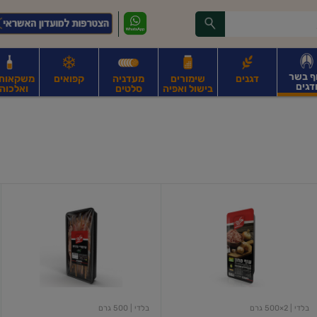
ף בשר
דגנים
שימורים
מעדניה
קפואים
משקאות, 
דגים
בישול ואפיה
סלטים
ואלכוהו
ונקניקים
חים, אגוזים וגרעינים
פירות
פירות
ביצים
ביצים טריות
חלב ומשקאות חלב
ח
עוף
שיפודי
טחון
פרגית
קפוא
-
הקצביה
(קפוא)
בלדי
| 2×500 גרם
בלדי
| 500 גרם