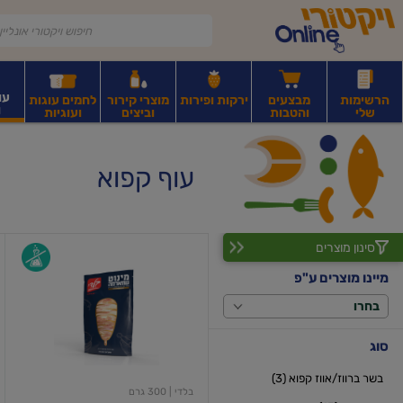
דלג לתוכן הראשי
דלג לתפריט התחתון
דלג לתפריט הקטגוריות
עו
הרשימות
מבצעים
ירקות ופירות
מוצרי קירור
לחמים עוגות
ו
שלי
והטבות
וביצים
ועוגיות
רקות
ירקות
עלים ועשבי תיבול
פירות יבשים ואגוזים
פירות יבשים ארוז
פיצו
עוף קפוא
סינון מוצרים
מינוט
שווארמה
מיינו מוצרים ע"פ
פרגית
להקפצה
בחרו
סוג
בשר ברווז/אווז קפוא (3)
בלדי
| 300 גרם