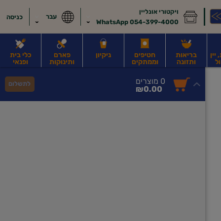
ויקטורי אונליין
עבר
כניסה
054-399-4000 WhatsApp
יין
בריאות
חטיפים
ניקיון
פארם
כלי בית
ל
ותזונה
וממתקים
ותינוקות
ופנאי
לב
משקאות חלב ושוקו
משקאות מועשרים בחלבון
גבינות וחמאה
קוטג' וג
0
0 מוצרים
לתשלום
סך
מוצרים
₪0.00
הכל
בעגלה