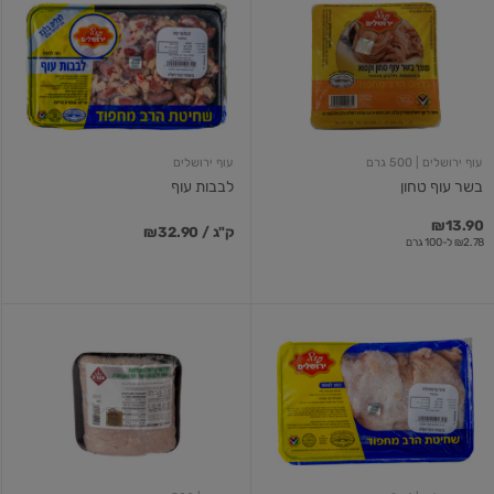
עוף
עוף
טחון
עוף ירושלים
| 500 גרם
עוף ירושלים
בשר עוף טחון
לבבות עוף
₪13.90
₪32.90 / ק"ג
₪2.78 ל-100 גרם
שניצל
בשר
עוף
עוף
פרוס
טחון
קפוא
ומתובל
קפוא
בתוספת
חלבון
500
גרם