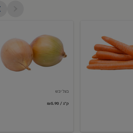
בצל
יבש
בצל יבש
₪5.90 / ק"ג