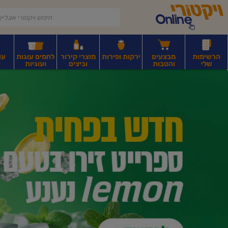
דלג לתוכן הראשי
דלג לתפריט התחתון
דלג לתפריט הקטגוריות
הרשימות
מבצעים
ירקות ופירות
מוצרי קירור
לחמים עוגות
עו
שלי
והטבות
וביצים
ועוגיות
ו
יקטורי
רקות
ירקות
עלים ועשבי תיבול
פירות יבשים ואגוזים
פירות יבשים ארוז
פיצו
ונליין
ף
בית