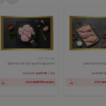
ירכיים
עוף
ללא
עור
טרי
ארוז
פרימיום
קצביית פרימיום
טרי ארוז פרימיום
ירכיים עוף ללא עור טרי ארוז פרימיום
ע
חיר מחירון
במקום
מחיר מבצע
מחיר מחירון
₪49.90
₪29.90 / ק"ג
₪34.90
במבצע ₪29.90 לק"ג
עוד
עוד