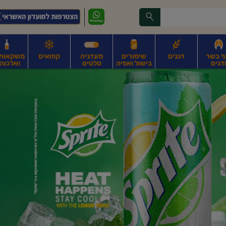
ף בשר
דגנים
שימורים
מעדניה
קפואים
משקאות, 
דגים
בישול ואפיה
סלטים
ואלכוהו
ונקניקים
חים, אגוזים וגרעינים
פירות
פירות
ביצים
ביצים טריות
חלב ומשקאות חלב
ח