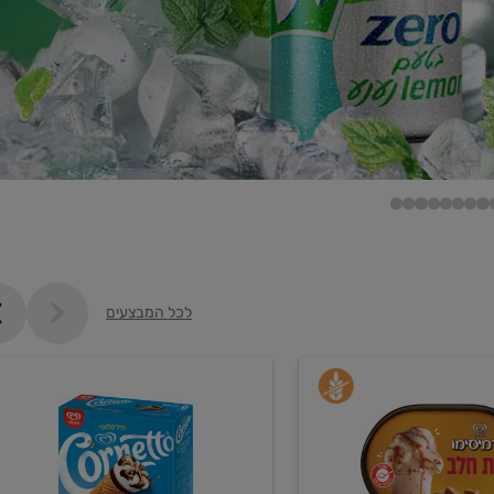
לכל המבצעים
קנו
גלידה
ם
וקרחונים
ב-₪35.90