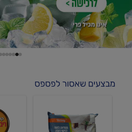
מבצעים שאסור לפספס
קנו
קנו
מטליות
גלידה
לחות
וקרחוני
לריצפה
ב-₪22.90