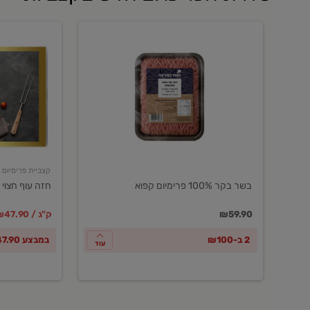
בשר
חזה
בקר
עוף
100%
חצוי
פרימיום
טרי
קפוא
ארוז
פרימיום
קצביית פרימיום
בשר בקר 100% פרימיום קפוא
חזה עוף חצוי 
במקום
מחיר מבצ
מ
₪59.90
₪47.90 / ק"ג
2 ב-₪100
במבצע ₪47.90 לק"ג
עוד