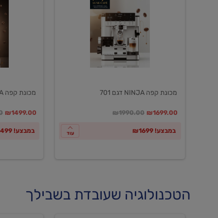
NINJA
NINJA
דגם
דגם
601
701
מכונת קפה NINJA דגם 701
מכונת קפה NINJA דגם 601
במקום
מחיר מבצע
מחיר מחירון
במקום
מחיר מבצע
מח
0
₪1499.00
₪1990.00
₪1699.00
במבצע! ₪1699
במבצע! ₪1499
עוד
הטכנולוגיה שעובדת בשבילך