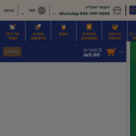
ויקטורי אונליין
עבר
כניסה
054-399-4000 WhatsApp
יין
בריאות
חטיפים
ניקיון
פארם
כלי בית
ל
ותזונה
וממתקים
ותינוקות
ופנאי
לב
משקאות חלב ושוקו
משקאות מועשרים בחלבון
גבינות וחמאה
קוטג' וג
0
0 מוצרים
לתשלום
סך
מוצרים
₪0.00
הכל
בעגלה