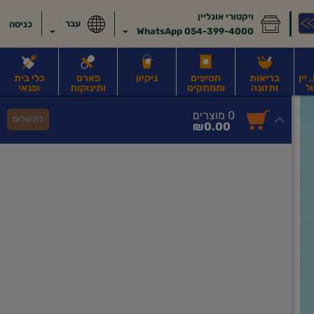
ויקטורי אונליין
עבר
כניסה
054-399-4000 WhatsApp
יין
בריאות
חטיפים
ניקיון
פארם
כלי בית
ל
ותזונה
וממתקים
ותינוקות
ופנאי
לב
משקאות חלב ושוקו
משקאות מועשרים בחלבון
גבינות וחמאה
קוטג' וג
0
0 מוצרים
לתשלום
סך
מוצרים
₪0.00
הכל
בעגלה