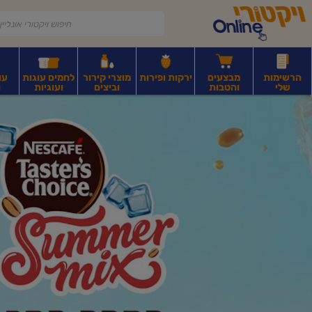
דלג לתוכן הראשי
דלג לתפריט התחתון
דלג לתפריט הקטגוריות
הרשימות
מבצעים
ירקות ופירות
מוצרי קירור
לחמים עוגות
עו
שלי
והטבות
וביצים
ועוגיות
ו
יקטורי
רקות
ירקות
עלים ועשבי תיבול
פירות יבשים ואגוזים
פירות יבשים ארוז
פיצו
ונליין
ף
בית