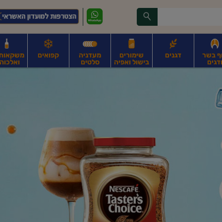
ף בשר
דגנים
שימורים
מעדניה
קפואים
משקאות, 
דגים
בישול ואפיה
סלטים
ואלכוהו
ונקניקים
חים, אגוזים וגרעינים
פירות
פירות
ביצים
ביצים טריות
חלב ומשקאות חלב
ח