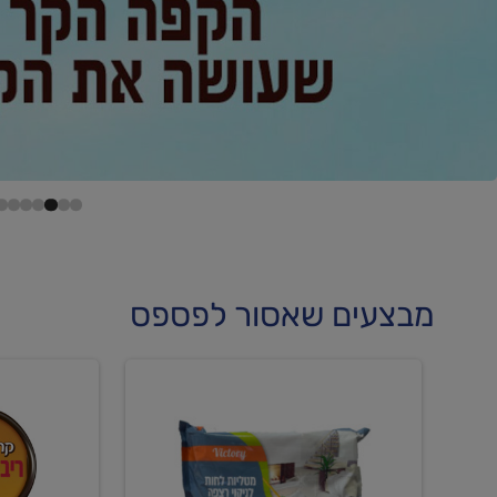
מבצעים שאסור לפספס
קנו
קנו
מטליות
גלידה
לחות
וקרחוני
לריצפה
ב-₪22.90