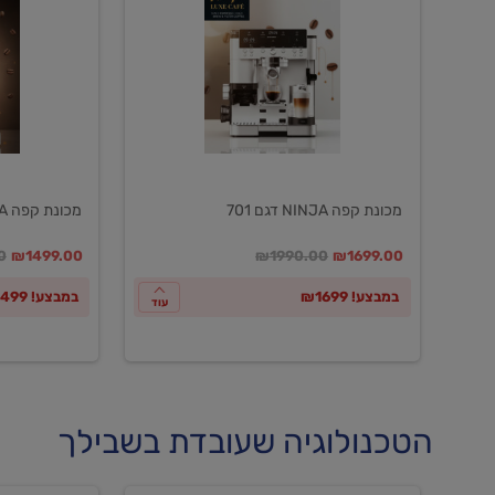
NINJA
NINJA
דגם
דגם
601
701
מכונת קפה NINJA דגם 701
מכונת קפה NINJA דגם 601
במקום
מחיר מבצע
מחיר מחירון
במקום
מחיר מבצע
מח
0
₪1499.00
₪1990.00
₪1699.00
במבצע! ₪1699
במבצע! ₪1499
עוד
הטכנולוגיה שעובדת בשבילך