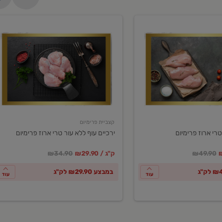
ירכיים
עוף
ללא
עור
טרי
ארוז
פרימיום
קצביית פרימיום
טרי ארוז פרימיום
ירכיים עוף ללא עור טרי ארוז פרימיום
ע
חיר מחירון
במקום
מחיר מבצע
מחיר מחירון
₪49.90
₪29.90 / ק"ג
₪34.90
במבצע ₪29.90 לק"ג
עוד
עוד