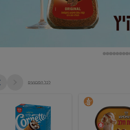
לכל המבצעים
קנו
גלידה
ם
וקרחונים
ב-₪35.90