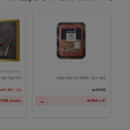
בשר
חזה
בקר
עוף
100%
חצוי
פרימיום
טרי
קפוא
ארוז
פרימיום
קצביית פרימיום
בשר בקר 100% פרימיום קפוא
חזה עוף חצוי 
במקום
מחיר מבצ
מ
₪59.90
₪47.90 / ק"ג
2 ב-₪100
במבצע ₪47.90 לק"ג
עוד