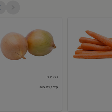
בצל
יבש
בצל יבש
₪5.90 / ק"ג