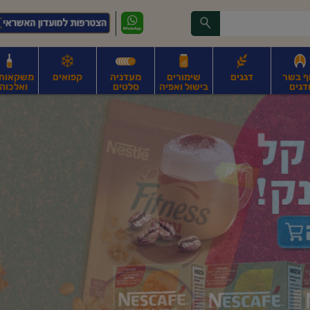
ף בשר
דגנים
שימורים
מעדניה
קפואים
משקאות, 
דגים
בישול ואפיה
סלטים
ואלכוהו
ונקניקים
חים, אגוזים וגרעינים
פירות
פירות
ביצים
ביצים טריות
חלב ומשקאות חלב
ח