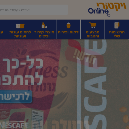
דלג לתוכן הראשי
דלג לתפריט התחתון
דלג לתפריט הקטגוריות
הרשימות
מבצעים
ירקות ופירות
מוצרי קירור
לחמים עוגות
עו
שלי
והטבות
וביצים
ועוגיות
ו
יקטורי
רקות
ירקות
עלים ועשבי תיבול
פירות יבשים ואגוזים
פירות יבשים ארוז
פיצו
ונליין
ף
בית