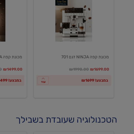
NINJA
NINJA
דגם
דגם
601
701
מכונת קפה NINJA דגם 701
מכונת קפה NINJA דגם 601
במקום
מחיר מבצע
מחיר מחירון
במקום
מחיר מבצע
מח
0
₪1499.00
₪1990.00
₪1699.00
במבצע! ₪1699
במבצע! ₪1499
עוד
הטכנולוגיה שעובדת בשבילך