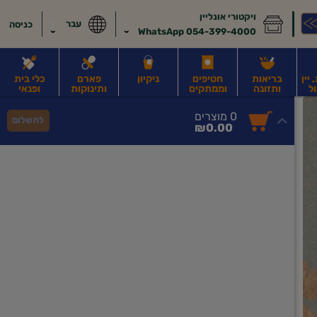
ויקטורי אונליין
עבר
כניסה
054-399-4000 WhatsApp
יין
בריאות
חטיפים
ניקיון
פארם
כלי בית
ל
ותזונה
וממתקים
ותינוקות
ופנאי
לב
משקאות חלב ושוקו
משקאות מועשרים בחלבון
גבינות וחמאה
קוטג' וג
0
0 מוצרים
לתשלום
סך
מוצרים
₪0.00
הכל
בעגלה