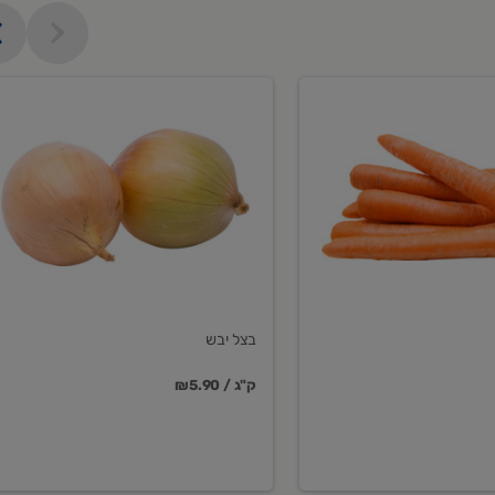
בצל
יבש
בצל יבש
₪5.90 / ק"ג