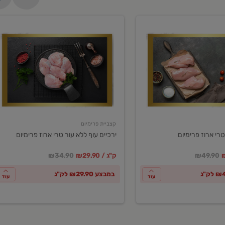
ירכיים
עוף
ללא
עור
טרי
ארוז
פרימיום
קצביית פרימיום
טרי ארוז פרימיום
ירכיים עוף ללא עור טרי ארוז פרימיום
ע
חיר מחירון
במקום
מחיר מבצע
מחיר מחירון
₪49.90
₪29.90 / ק"ג
₪34.90
במבצע ₪29.90 לק"ג
עוד
עוד