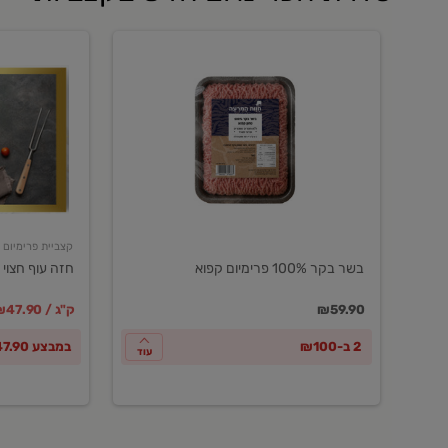
בשר
חזה
בקר
עוף
100%
חצוי
פרימיום
טרי
קפוא
ארוז
פרימיום
קצביית פרימיום
בשר בקר 100% פרימיום קפוא
חזה עוף חצוי 
במקום
מחיר מבצ
מ
₪59.90
₪47.90 / ק"ג
2 ב-₪100
במבצע ₪47.90 לק"ג
עוד