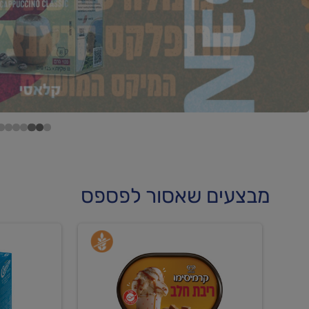
מבצעים שאסור לפספס
קנו
קנו
גלידה
גלידה
וקרחונים
וקרחוני
ב-₪22.90
ב-₪35.90