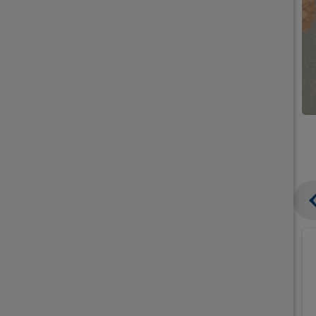
קנו
קנו
ממוצרי
גלידה
גלידה
וקרחונים
וקרחונים
ב-₪49.90