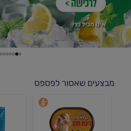
מבצעים שאסור לפספס
קנו
קנו
גלידה
גלידה
וקרחונים
וקרחוני
ב-₪22.90
ב-₪35.90