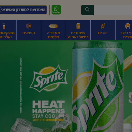
ף בשר
דגנים
שימורים
מעדניה
קפואים
משקאות, 
דגים
בישול ואפיה
סלטים
ואלכוהו
ונקניקים
חים, אגוזים וגרעינים
פירות
פירות
ביצים
ביצים טריות
חלב ומשקאות חלב
ח