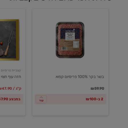
בשר
חזה
בקר
עוף
100%
חצוי
פרימיום
טרי
קפוא
ארוז
פרימיום
קצביית פרימיום
בשר בקר 100% פרימיום קפוא
חזה עוף חצוי 
במקום
מחיר מבצ
מ
₪59.90
₪47.90 / ק"ג
2 ב-₪100
במבצע ₪47.90 לק"ג
עוד