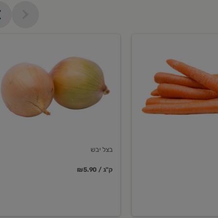
בצל
יבש
בצל יבש
₪5.90 / ק"ג