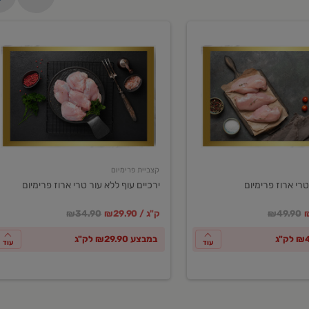
ירכיים
עוף
ללא
עור
טרי
ארוז
פרימיום
קצביית פרימיום
טרי ארוז פרימיום
ירכיים עוף ללא עור טרי ארוז פרימיום
ע
חיר מחירון
במקום
מחיר מבצע
מחיר מחירון
₪49.90
₪29.90 / ק"ג
₪34.90
במבצע ₪29.90 לק"ג
עוד
עוד