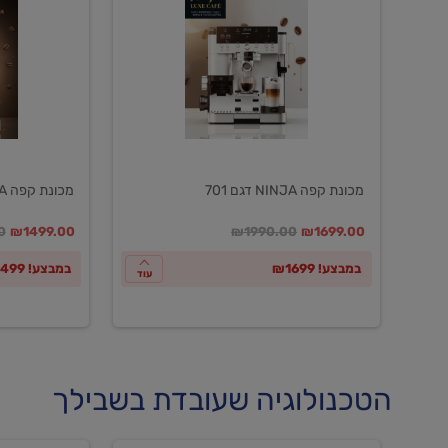
NINJA
NINJA
דגם
דגם
601
701
מכונת קפה NINJA דגם 701
מכונת קפה NINJA דגם 601
במקום
מחיר מבצע
מחיר מחירון
במקום
מחיר מבצע
מח
0
₪1499.00
₪1990.00
₪1699.00
במבצע! ₪1699
במבצע! ₪1499
עוד
הטכנולוגיה שעובדת בשבילך