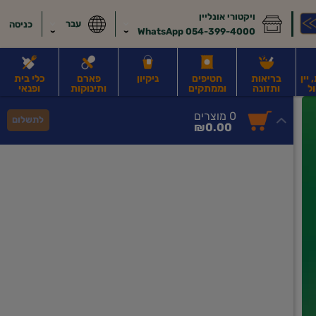
ויקטורי אונליין
עבר
כניסה
054-399-4000 WhatsApp
יין
בריאות
חטיפים
ניקיון
פארם
כלי בית
ל
ותזונה
וממתקים
ותינוקות
ופנאי
לב
משקאות חלב ושוקו
משקאות מועשרים בחלבון
גבינות וחמאה
קוטג' וג
0
0 מוצרים
לתשלום
סך
מוצרים
₪0.00
הכל
בעגלה