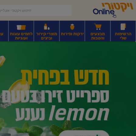
דלג לתוכן הראשי
דלג לתפריט התחתון
דלג לתפריט הקטגוריות
הרשימות
מבצעים
ירקות ופירות
מוצרי קירור
לחמים עוגות
עו
שלי
והטבות
וביצים
ועוגיות
ו
יקטורי
רקות
ירקות
עלים ועשבי תיבול
פירות יבשים ואגוזים
פירות יבשים ארוז
פיצו
ונליין
ף
בית