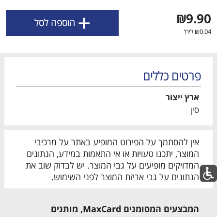
השימוש, השירות ואבטחת האתר וכן לצורך שיפור
+
החוויה האישית, התוכן המוצע כולל תוכן שיווקי ומדידת
₪9.90
הוספה לסל
traffic ושימושיות. חלק מקבצי העוגיות דורשים את
₪0.04 ליח'
הסכמתך.
קבל את כל קבצי הCOOKIES
פרטים כללים
הגדר את קבצי הCOOKIES שלי
ארץ ייצור
סין
אין להסתמך על הפירוט המופיע באתר על מרכיבי
מבצעים שאסור לפספס
לכל המבצעים
המוצר, יתכנו טעויות או אי התאמות במידע, הנתונים
המדויקים מופיעים על גבי המוצר. יש לבדוק שוב את
מו
מו
מו
מו
מו
מו
מו
מו
מו
מו
מו
מו
מו
מו
מו
מו
מו
מו
מו
מו
הנתונים על גבי אריזת המוצר לפני השימוש.
המבצעים המסומנים MaxCard,
מותנים
כל המוצרים
בית
מבצעים
הרשימות שלי
עגלה