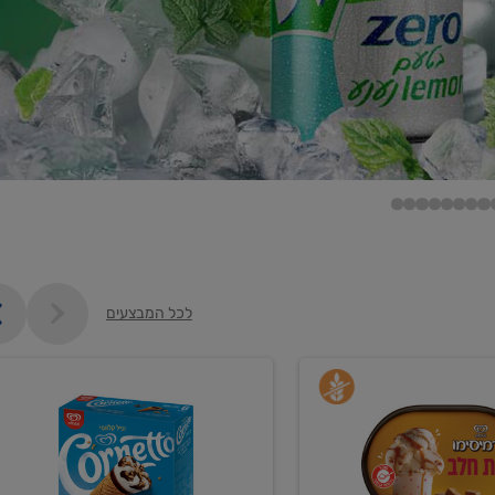
לכל המבצעים
קנו
גלידה
ם
וקרחונים
ב-₪35.90