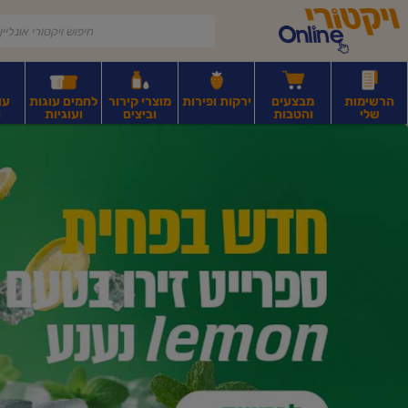
דלג לתוכן הראשי
דלג לתפריט התחתון
דלג לתפריט הקטגוריות
הרשימות
מבצעים
ירקות ופירות
מוצרי קירור
לחמים עוגות
עו
שלי
והטבות
וביצים
ועוגיות
ו
יקטורי
רקות
ירקות
עלים ועשבי תיבול
פירות יבשים ואגוזים
פירות יבשים ארוז
פיצו
ונליין
ף
בית