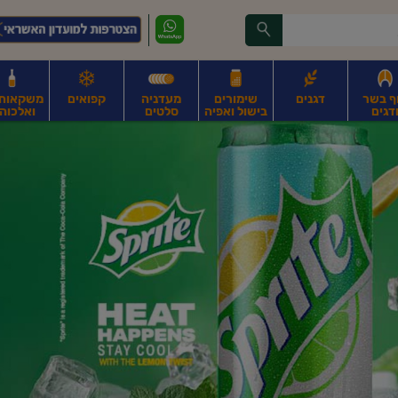
ף בשר
דגנים
שימורים
מעדניה
קפואים
משקאות, 
דגים
בישול ואפיה
סלטים
ואלכוהו
ונקניקים
חים, אגוזים וגרעינים
פירות
פירות
ביצים
ביצים טריות
חלב ומשקאות חלב
ח