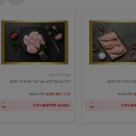
ירכיים
עוף
ללא
עור
טרי
ארוז
פרימיום
קצביית פרימיום
טרי ארוז פרימיום
ירכיים עוף ללא עור טרי ארוז פרימיום
ע
חיר מחירון
במקום
מחיר מבצע
מחיר מחירון
₪49.90
₪29.90 / ק"ג
₪34.90
במבצע ₪29.90 לק"ג
עוד
עוד