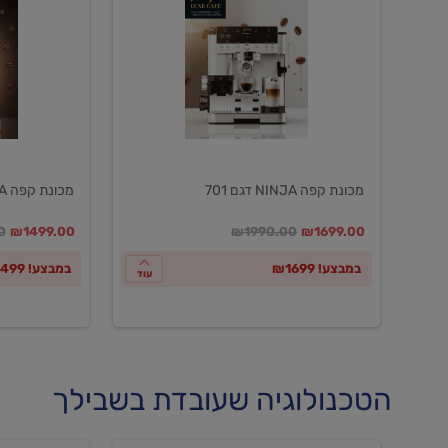
NINJA
NINJA
דגם
דגם
601
701
מכונת קפה NINJA דגם 701
מכונת קפה NINJA דגם 601
במקום
מחיר מבצע
מחיר מחירון
במקום
מחיר מבצע
מח
0
₪1499.00
₪1990.00
₪1699.00
במבצע! ₪1699
במבצע! ₪1499
עוד
הטכנולוגיה שעובדת בשבילך