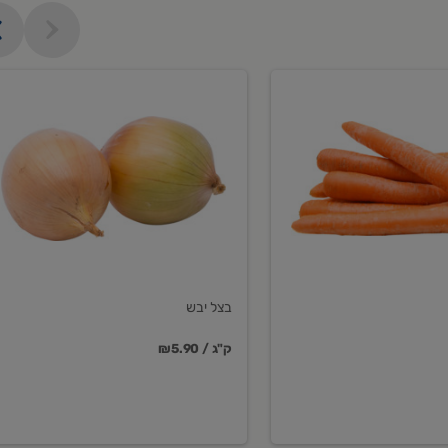
בצל
יבש
בצל יבש
₪5.90 / ק"ג