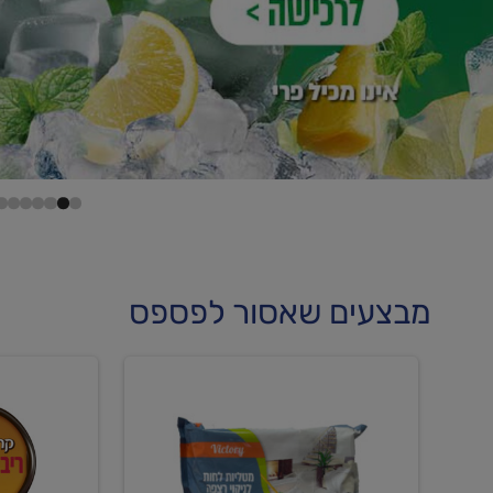
מבצעים שאסור לפספס
קנו
קנו
מטליות
גלידה
לחות
וקרחוני
לריצפה
ב-₪22.90