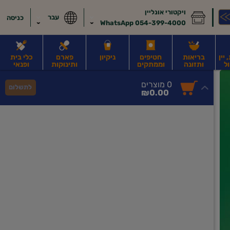
ויקטורי אונליין
עבר
כניסה
054-399-4000 WhatsApp
יין
בריאות
חטיפים
ניקיון
פארם
כלי בית
ל
ותזונה
וממתקים
ותינוקות
ופנאי
לב
משקאות חלב ושוקו
משקאות מועשרים בחלבון
גבינות וחמאה
קוטג' וג
0
0 מוצרים
לתשלום
סך
מוצרים
₪0.00
הכל
בעגלה