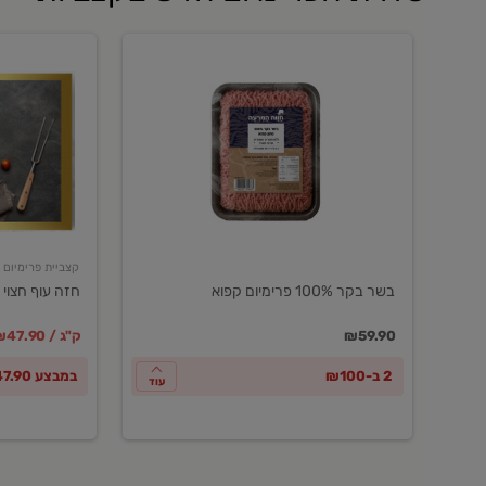
בשר
חזה
בקר
עוף
100%
חצוי
פרימיום
טרי
קפוא
ארוז
פרימיום
קצביית פרימיום
בשר בקר 100% פרימיום קפוא
חזה עוף חצוי 
במקום
מחיר מבצ
מ
₪59.90
₪47.90 / ק"ג
2 ב-₪100
במבצע ₪47.90 לק"ג
עוד