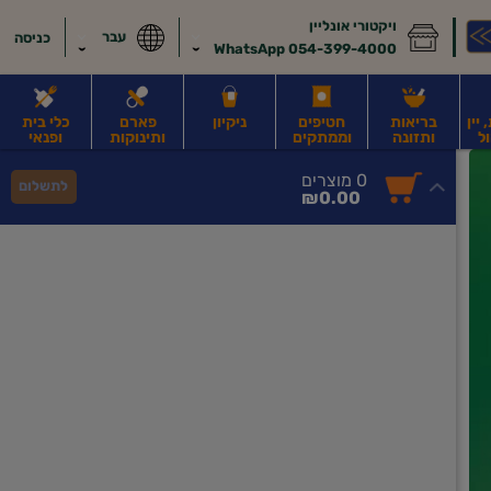
ויקטורי אונליין
עבר
כניסה
054-399-4000 WhatsApp
יין
בריאות
חטיפים
ניקיון
פארם
כלי בית
ל
ותזונה
וממתקים
ותינוקות
ופנאי
לב
משקאות חלב ושוקו
משקאות מועשרים בחלבון
גבינות וחמאה
קוטג' וג
0
0 מוצרים
לתשלום
סך
מוצרים
₪0.00
הכל
בעגלה