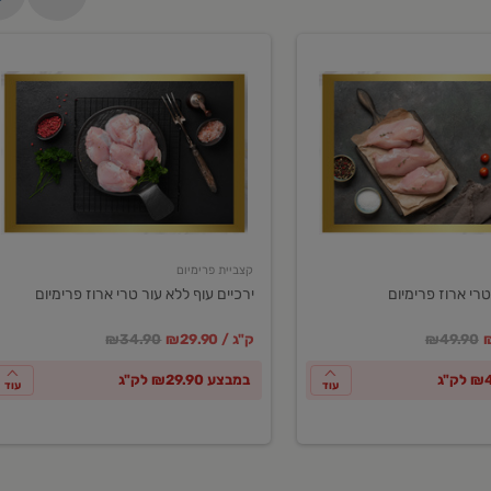
ירכיים
עוף
ללא
עור
טרי
ארוז
פרימיום
קצביית פרימיום
טרי ארוז פרימיום
ירכיים עוף ללא עור טרי ארוז פרימיום
ע
חיר מחירון
במקום
מחיר מבצע
מחיר מחירון
₪49.90
₪29.90 / ק"ג
₪34.90
במבצע ₪29.90 לק"ג
עוד
עוד