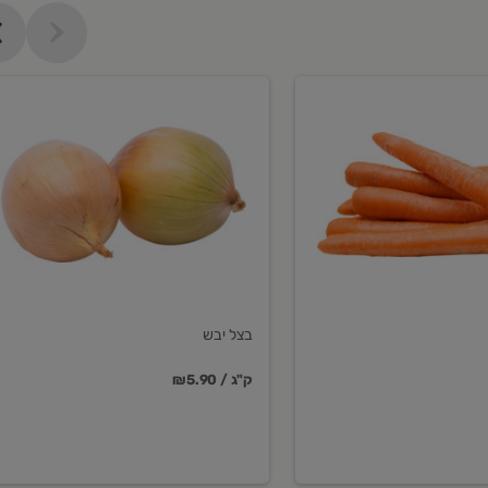
בצל
יבש
בצל יבש
₪5.90 / ק"ג