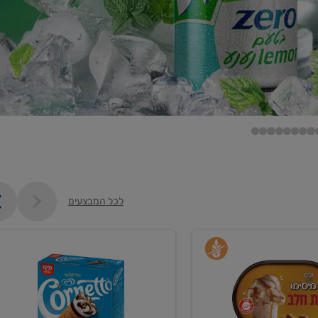
לכל המבצעים
קנו
גלידה
ם
וקרחונים
ב-₪35.90