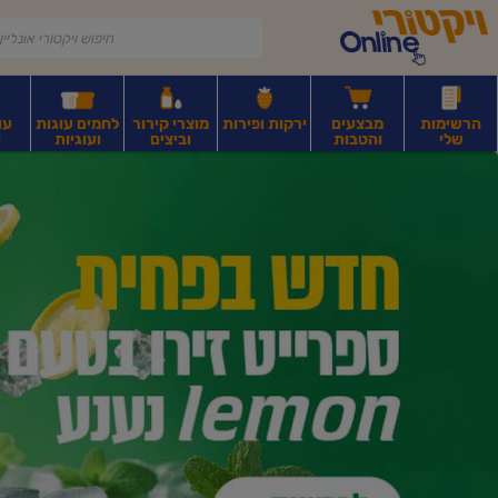
דלג לתוכן הראשי
דלג לתפריט התחתון
דלג לתפריט הקטגוריות
הרשימות
מבצעים
ירקות ופירות
מוצרי קירור
לחמים עוגות
עו
שלי
והטבות
וביצים
ועוגיות
ו
יקטורי
רקות
ירקות
עלים ועשבי תיבול
פירות יבשים ואגוזים
פירות יבשים ארוז
פיצו
ונליין
ף
בית