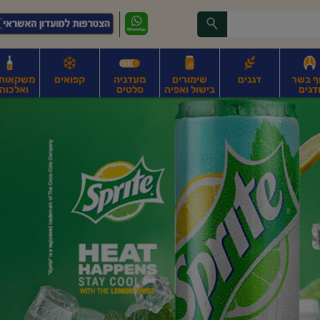
ף בשר
דגנים
שימורים
מעדניה
קפואים
משקאות, 
דגים
בישול ואפיה
סלטים
ואלכוהו
ונקניקים
חים, אגוזים וגרעינים
פירות
פירות
ביצים
ביצים טריות
חלב ומשקאות חלב
ח