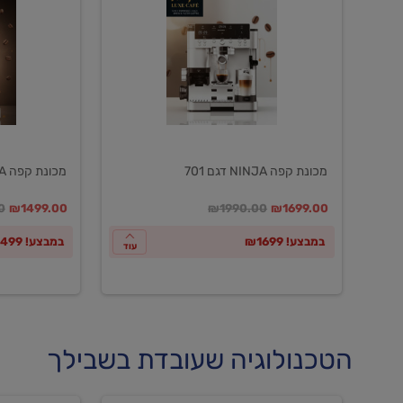
NINJA
NINJA
דגם
דגם
601
701
מכונת קפה NINJA דגם 701
מכונת קפה NINJA דגם 601
במקום
מחיר מבצע
מחיר מחירון
במקום
מחיר מבצע
מח
0
₪1499.00
₪1990.00
₪1699.00
במבצע! ₪1699
במבצע! ₪1499
עוד
הטכנולוגיה שעובדת בשבילך