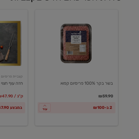
בשר
חזה
בקר
עוף
100%
חצוי
פרימיום
טרי
קפוא
ארוז
פרימיום
קצביית פרימיום
בשר בקר 100% פרימיום קפוא
חזה עוף חצוי 
במקום
מחיר מבצ
מ
₪59.90
₪47.90 / ק"ג
2 ב-₪100
במבצע ₪47.90 לק"ג
עוד