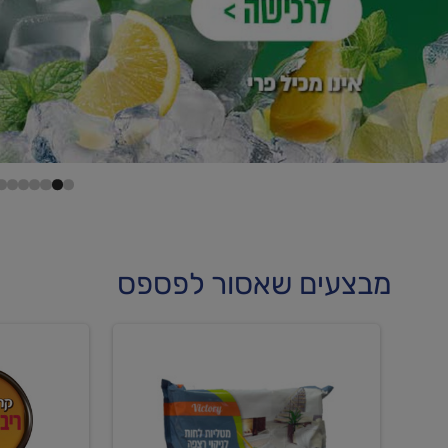
מבצעים שאסור לפספס
קנו
קנו
מטליות
גלידה
לחות
וקרחוני
לריצפה
ב-₪22.90