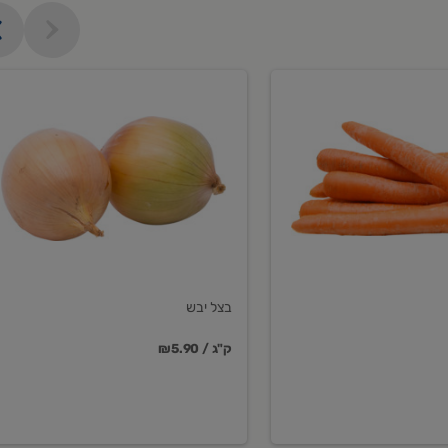
בצל
יבש
בצל יבש
₪5.90 / ק"ג