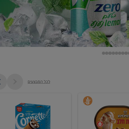
לכל המבצעים
קנו
גלידה
ם
וקרחונים
ב-₪35.90