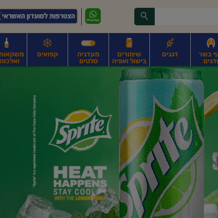
ף בשר
דגנים
שימורים
מעדניה
קפואים
משקאות, 
דגים
בישול ואפיה
סלטים
ואלכוהו
ונקניקים
חים, אגוזים וגרעינים
פירות
פירות
ביצים
ביצים טריות
חלב ומשקאות חלב
ח