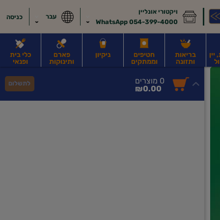
ויקטורי אונליין
עבר
כניסה
054-399-4000 WhatsApp
יין
בריאות
חטיפים
ניקיון
פארם
כלי בית
ל
ותזונה
וממתקים
ותינוקות
ופנאי
לב
משקאות חלב ושוקו
משקאות מועשרים בחלבון
גבינות וחמאה
קוטג' וג
0
0 מוצרים
לתשלום
סך
מוצרים
₪0.00
הכל
בעגלה