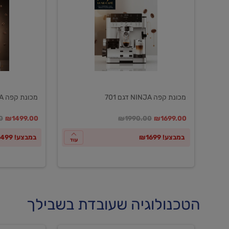
NINJA
NINJA
דגם
דגם
601
701
מכונת קפה NINJA דגם 701
מכונת קפה NINJA דגם 601
במקום
מחיר מבצע
מחיר מחירון
במקום
מחיר מבצע
מח
0
₪1499.00
₪1990.00
₪1699.00
במבצע! ₪1699
במבצע! ₪1499
עוד
הטכנולוגיה שעובדת בשבילך