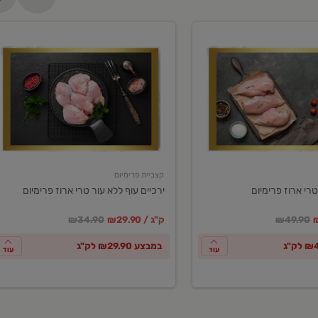
ירכיים
עוף
ללא
עור
טרי
ארוז
פרימיום
קצביית פרימיום
טרי ארוז פרימיום
ירכיים עוף ללא עור טרי ארוז פרימיום
ע
חיר מחירון
במקום
מחיר מבצע
מחיר מחירון
₪49.90
₪29.90 / ק"ג
₪34.90
במבצע ₪29.90 לק"ג
עוד
עוד