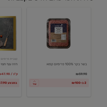
בשר
חזה
בקר
עוף
100%
חצוי
פרימיום
טרי
קפוא
ארוז
פרימיום
קצביית פרימיום
בשר בקר 100% פרימיום קפוא
חזה עוף חצוי 
במקום
מחיר מבצ
מ
₪59.90
₪47.90 / ק"ג
2 ב-₪100
במבצע ₪47.90 לק"ג
עוד