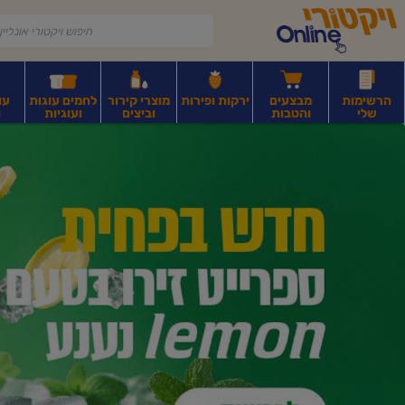
דלג לתוכן הראשי
דלג לתפריט התחתון
דלג לתפריט הקטגוריות
הרשימות
מבצעים
ירקות ופירות
מוצרי קירור
לחמים עוגות
עו
שלי
והטבות
וביצים
ועוגיות
ו
יקטורי
רקות
ירקות
עלים ועשבי תיבול
פירות יבשים ואגוזים
פירות יבשים ארוז
פיצו
ונליין
ף
בית