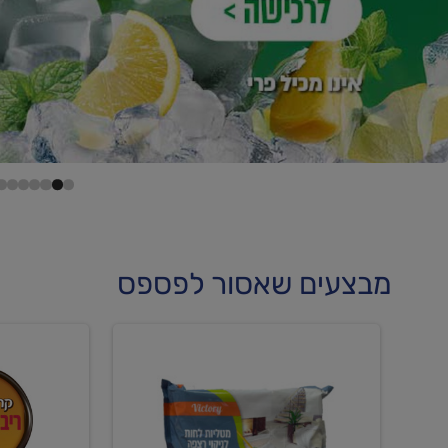
מבצעים שאסור לפספס
קנו
קנו
מטליות
גלידה
לחות
וקרחוני
לריצפה
ב-₪22.90