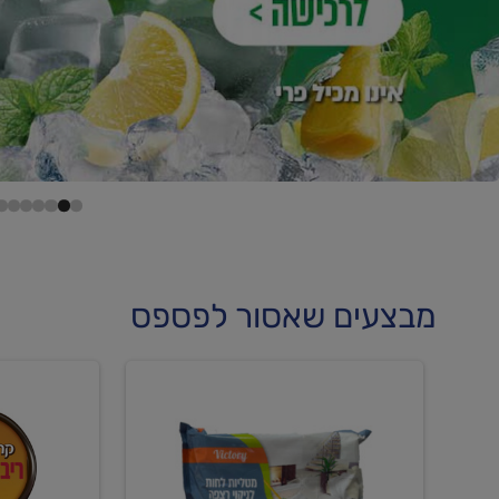
מבצעים שאסור לפספס
קנו
קנו
מטליות
גלידה
לחות
וקרחוני
לריצפה
ב-₪22.90