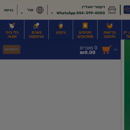
ויקטורי אונליין
עבר
כניסה
054-399-4000 WhatsApp
יין
בריאות
חטיפים
ניקיון
פארם
כלי בית
ל
ותזונה
וממתקים
ותינוקות
ופנאי
לב
משקאות חלב ושוקו
משקאות מועשרים בחלבון
גבינות וחמאה
קוטג' וג
0
0 מוצרים
לתשלום
סך
מוצרים
₪0.00
הכל
בעגלה