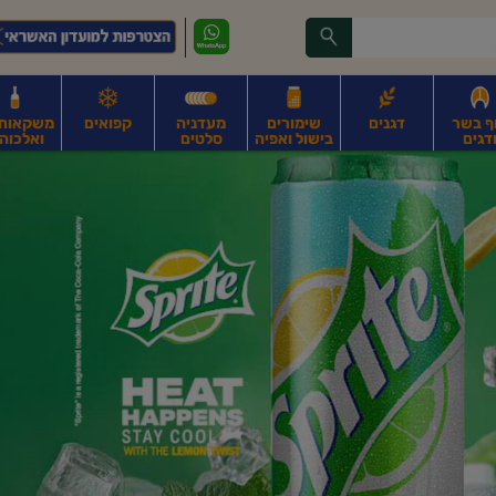
ף בשר
דגנים
שימורים
מעדניה
קפואים
משקאות, 
דגים
בישול ואפיה
סלטים
ואלכוהו
ונקניקים
חים, אגוזים וגרעינים
פירות
פירות
ביצים
ביצים טריות
חלב ומשקאות חלב
ח