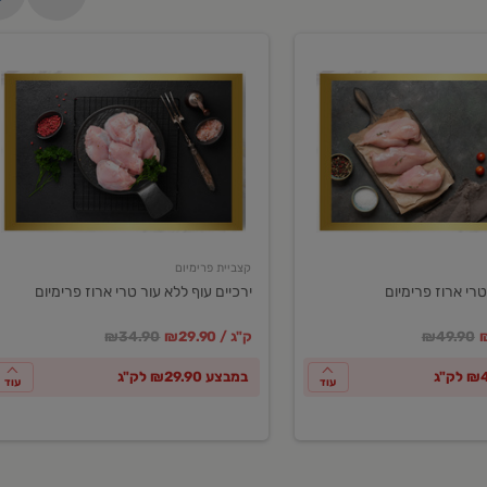
ירכיים
עוף
ללא
עור
טרי
ארוז
פרימיום
קצביית פרימיום
טרי ארוז פרימיום
ירכיים עוף ללא עור טרי ארוז פרימיום
ע
חיר מחירון
במקום
מחיר מבצע
מחיר מחירון
₪49.90
₪29.90 / ק"ג
₪34.90
במבצע ₪29.90 לק"ג
עוד
עוד