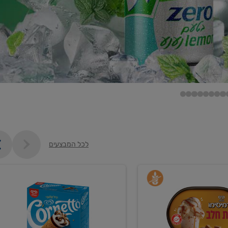
לכל המבצעים
קנו
גלידה
ם
וקרחונים
ב-₪35.90