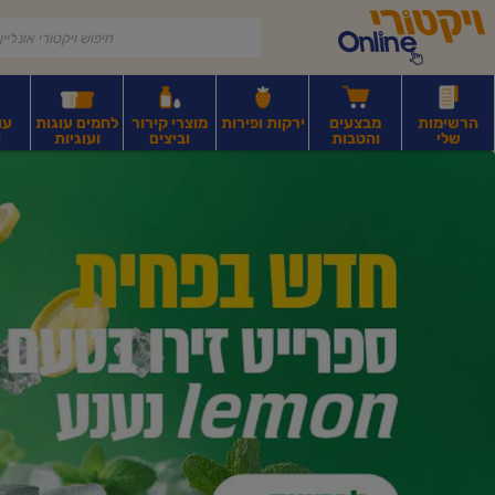
דלג לתוכן הראשי
דלג לתפריט התחתון
דלג לתפריט הקטגוריות
הרשימות
מבצעים
ירקות ופירות
מוצרי קירור
לחמים עוגות
עו
שלי
והטבות
וביצים
ועוגיות
ו
יקטורי
רקות
ירקות
עלים ועשבי תיבול
פירות יבשים ואגוזים
פירות יבשים ארוז
פיצו
ונליין
ף
בית