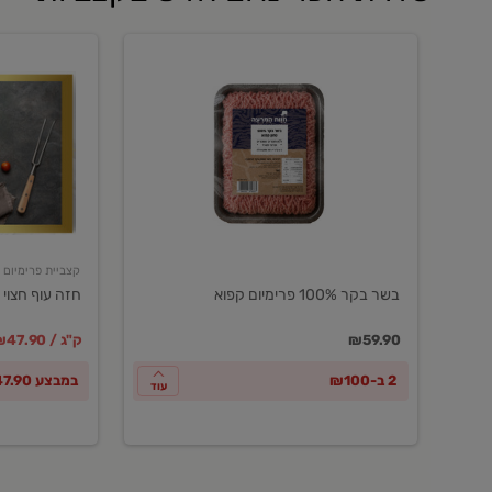
בשר
חזה
בקר
עוף
100%
חצוי
פרימיום
טרי
קפוא
ארוז
פרימיום
קצביית פרימיום
בשר בקר 100% פרימיום קפוא
חזה עוף חצוי 
במקום
מחיר מבצ
מ
₪59.90
₪47.90 / ק"ג
2 ב-₪100
במבצע ₪47.90 לק"ג
עוד