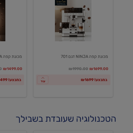
NINJA
NINJA
דגם
דגם
601
701
מכונת קפה NINJA דגם 701
מכונת קפה NINJA דגם 601
במקום
מחיר מבצע
מחיר מחירון
במקום
מחיר מבצע
מח
0
₪1499.00
₪1990.00
₪1699.00
במבצע! ₪1699
במבצע! ₪1499
עוד
הטכנולוגיה שעובדת בשבילך