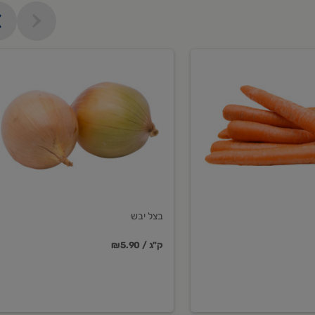
בצל
יבש
בצל יבש
₪5.90 / ק"ג