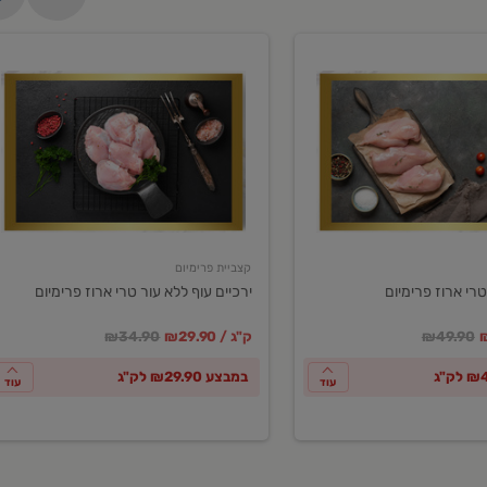
ירכיים
עוף
ללא
עור
טרי
ארוז
פרימיום
קצביית פרימיום
טרי ארוז פרימיום
ירכיים עוף ללא עור טרי ארוז פרימיום
ע
חיר מחירון
במקום
מחיר מבצע
מחיר מחירון
₪49.90
₪29.90 / ק"ג
₪34.90
במבצע ₪29.90 לק"ג
עוד
עוד