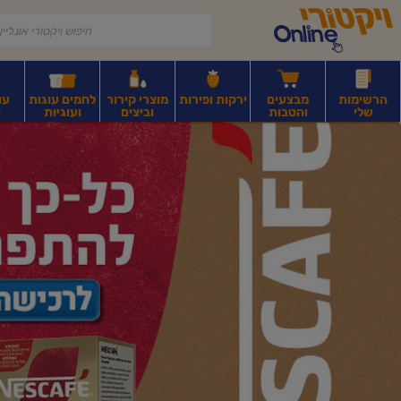
דלג לתוכן הראשי
דלג לתפריט התחתון
דלג לתפריט הקטגוריות
הרשימות
מבצעים
ירקות ופירות
מוצרי קירור
לחמים עוגות
עו
שלי
והטבות
וביצים
ועוגיות
ו
יקטורי
רקות
ירקות
עלים ועשבי תיבול
פירות יבשים ואגוזים
פירות יבשים ארוז
פיצו
ונליין
ף
בית