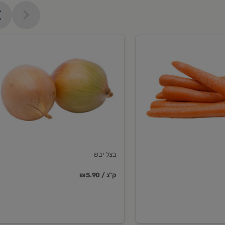
בצל
יבש
בצל יבש
₪5.90 / ק"ג