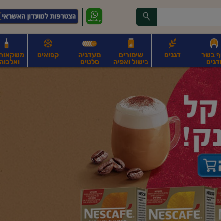
ף בשר
דגנים
שימורים
מעדניה
קפואים
משקאות, 
דגים
בישול ואפיה
סלטים
ואלכוהו
ונקניקים
חים, אגוזים וגרעינים
פירות
פירות
ביצים
ביצים טריות
חלב ומשקאות חלב
ח