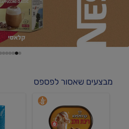
מבצעים שאסור לפספס
קנו
קנו
גלידה
גלידה
וקרחונים
וקרחוני
ב-₪22.90
ב-₪35.90