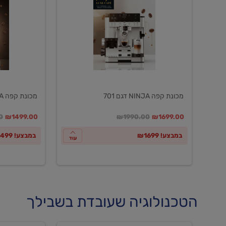
NINJA
NINJA
דגם
דגם
601
701
מכונת קפה NINJA דגם 701
מכונת קפה NINJA דגם 601
במקום
מחיר מבצע
מחיר מחירון
במקום
מחיר מבצע
מח
0
₪1499.00
₪1990.00
₪1699.00
במבצע! ₪1699
במבצע! ₪1499
עוד
הטכנולוגיה שעובדת בשבילך