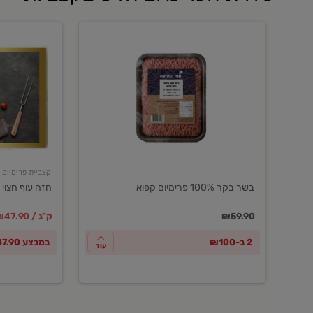
בשר
חזה
בקר
עוף
100%
חצוי
פרימיום
טרי
קפוא
ארוז
פרימיום
קצביית פרימיום
בשר בקר 100% פרימיום קפוא
חזה עוף חצוי 
במקום
מחיר מבצ
מ
₪59.90
₪47.90 / ק"ג
2 ב-₪100
במבצע ₪47.90 לק"ג
עוד