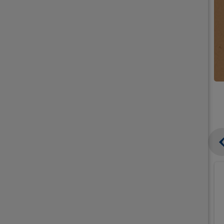
קנו
קנו
ממוצרי
גלידה
גלידה
וקרחונים
וקרחונים
ב-₪49.90