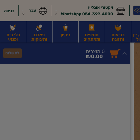
ויקטורי אונליין
עבר
כניסה
054-399-4000 WhatsApp
יין
בריאות
חטיפים
ניקיון
פארם
כלי בית
ל
ותזונה
וממתקים
ותינוקות
ופנאי
לב
משקאות חלב ושוקו
משקאות מועשרים בחלבון
גבינות וחמאה
קוטג' וג
0
0 מוצרים
לתשלום
סך
מוצרים
₪0.00
הכל
בעגלה