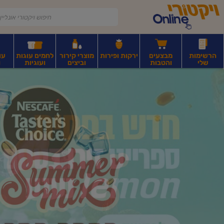
דלג לתוכן הראשי
דלג לתפריט התחתון
דלג לתפריט הקטגוריות
הרשימות
מבצעים
ירקות ופירות
מוצרי קירור
לחמים עוגות
עו
שלי
והטבות
וביצים
ועוגיות
ו
יקטורי
רקות
ירקות
עלים ועשבי תיבול
פירות יבשים ואגוזים
פירות יבשים ארוז
פיצו
ונליין
ף
בית