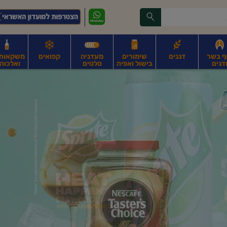
ף בשר
דגנים
שימורים
מעדניה
קפואים
משקאות, 
דגים
בישול ואפיה
סלטים
ואלכוהו
ונקניקים
חים, אגוזים וגרעינים
פירות
פירות
ביצים
ביצים טריות
חלב ומשקאות חלב
ח