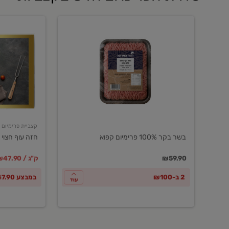
בשר
חזה
בקר
עוף
100%
חצוי
פרימיום
טרי
קפוא
ארוז
פרימיום
קצביית פרימיום
בשר בקר 100% פרימיום קפוא
חזה עוף חצוי 
במקום
מחיר מבצ
מ
₪59.90
₪47.90 / ק"ג
2 ב-₪100
במבצע ₪47.90 לק"ג
עוד