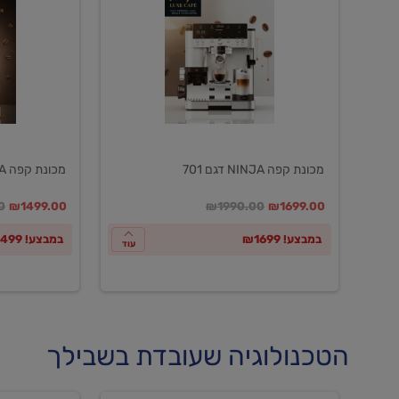
NINJA
NINJA
דגם
דגם
601
701
מכונת קפה NINJA דגם 701
מכונת קפה NINJA דגם 601
במקום
מחיר מבצע
מחיר מחירון
במקום
מחיר מבצע
מח
0
₪1499.00
₪1990.00
₪1699.00
במבצע! ₪1699
במבצע! ₪1499
עוד
הטכנולוגיה שעובדת בשבילך