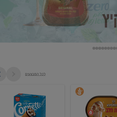
לכל המבצעים
קנו
גלידה
ם
וקרחונים
ב-₪35.90