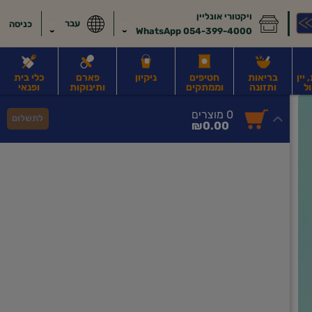
ויקטורי אונליין
עבר
כניסה
054-399-4000 WhatsApp
יין
בריאות
חטיפים
ניקיון
פארם
כלי בית
ל
ותזונה
וממתקים
ותינוקות
ופנאי
לב
משקאות חלב ושוקו
משקאות מועשרים בחלבון
גבינות וחמאה
קוטג' וג
0
0 מוצרים
לתשלום
סך
מוצרים
₪0.00
הכל
בעגלה