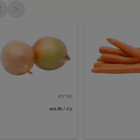
בצל
יבש
בצל יבש
₪5.90 / ק"ג