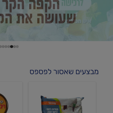
מבצעים שאסור לפספס
קנו
קנו
מטליות
גלידה
לחות
וקרחוני
לריצפה
ב-₪22.90