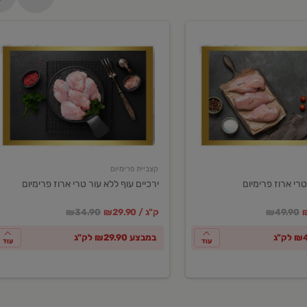
ירכיים
עוף
ללא
עור
טרי
ארוז
פרימיום
קצביית פרימיום
טרי ארוז פרימיום
ירכיים עוף ללא עור טרי ארוז פרימיום
ע
חיר מחירון
במקום
מחיר מבצע
מחיר מחירון
₪49.90
₪29.90 / ק"ג
₪34.90
במבצע ₪29.90 לק"ג
עוד
עוד