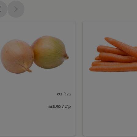
בצל
יבש
בצל יבש
₪5.90 / ק"ג