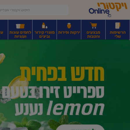
דלג לתוכן הראשי
דלג לתפריט התחתון
דלג לתפריט הקטגוריות
הרשימות
מבצעים
ירקות ופירות
מוצרי קירור
לחמים עוגות
עו
שלי
והטבות
וביצים
ועוגיות
ו
יקטורי
רקות
ירקות
עלים ועשבי תיבול
פירות יבשים ואגוזים
פירות יבשים ארוז
פיצו
ונליין
ף
בית