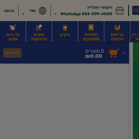
ויקטורי אונליין
עבר
כניסה
054-399-4000 WhatsApp
יין
בריאות
חטיפים
ניקיון
פארם
כלי בית
ל
ותזונה
וממתקים
ותינוקות
ופנאי
לב
משקאות חלב ושוקו
משקאות מועשרים בחלבון
גבינות וחמאה
קוטג' וג
0
0 מוצרים
לתשלום
סך
מוצרים
₪0.00
הכל
בעגלה