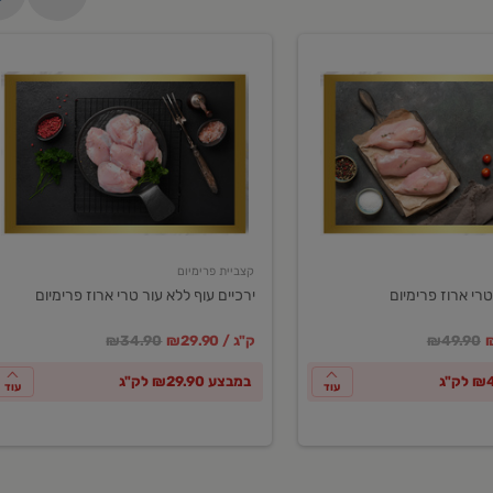
ירכיים
עוף
ללא
עור
טרי
ארוז
פרימיום
קצביית פרימיום
טרי ארוז פרימיום
ירכיים עוף ללא עור טרי ארוז פרימיום
ע
חיר מחירון
במקום
מחיר מבצע
מחיר מחירון
₪49.90
₪29.90 / ק"ג
₪34.90
במבצע ₪29.90 לק"ג
עוד
עוד