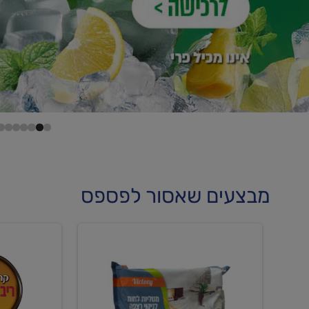
מבצעים שאסור לפספס
קנו
קנו
מטליות
גלידה
לחות
וקרחוני
לריצפה
ב-₪22.90