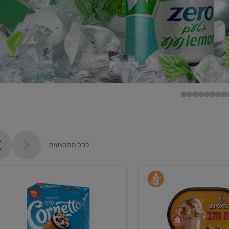
לכל המבצעים
קנו
גלידה
ם
וקרחונים
ב-₪35.90