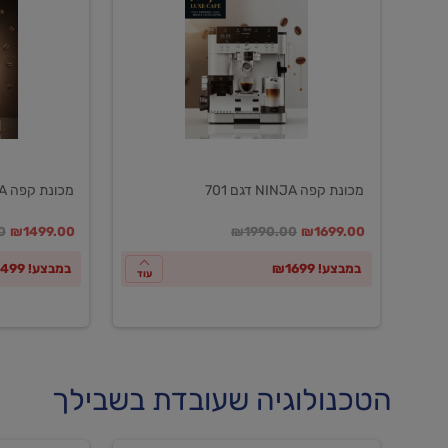
NINJA
NINJA
דגם
דגם
601
701
מכונת קפה NINJA דגם 701
מכונת קפה NINJA דגם 601
במקום
מחיר מבצע
מחיר מחירון
במקום
מחיר מבצע
מח
0
₪1499.00
₪1990.00
₪1699.00
במבצע! ₪1699
במבצע! ₪1499
עוד
הטכנולוגיה שעובדת בשבילך