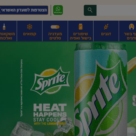
ף בשר
דגנים
שימורים
מעדניה
קפואים
משקאות, 
דגים
בישול ואפיה
סלטים
ואלכוהו
ונקניקים
חים, אגוזים וגרעינים
פירות
פירות
ביצים
ביצים טריות
חלב ומשקאות חלב
ח