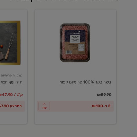
בשר
חזה
בקר
עוף
100%
חצוי
פרימיום
טרי
קפוא
ארוז
פרימיום
קצביית פרימיום
בשר בקר 100% פרימיום קפוא
חזה עוף חצוי 
במקום
מחיר מבצ
מ
₪59.90
₪47.90 / ק"ג
2 ב-₪100
במבצע ₪47.90 לק"ג
עוד