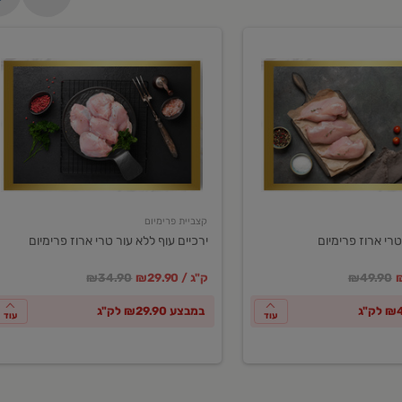
ירכיים
עוף
ללא
עור
טרי
ארוז
פרימיום
קצביית פרימיום
טרי ארוז פרימיום
ירכיים עוף ללא עור טרי ארוז פרימיום
ע
חיר מחירון
במקום
מחיר מבצע
מחיר מחירון
₪49.90
₪29.90 / ק"ג
₪34.90
במבצע ₪29.90 לק"ג
עוד
עוד