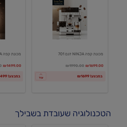
NINJA
NINJA
דגם
דגם
601
701
מכונת קפה NINJA דגם 701
מכונת קפה NINJA דגם 601
במקום
מחיר מבצע
מחיר מחירון
במקום
מחיר מבצע
מח
0
₪1499.00
₪1990.00
₪1699.00
במבצע! ₪1699
במבצע! ₪1499
עוד
הטכנולוגיה שעובדת בשבילך