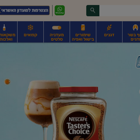
ף בשר
דגנים
שימורים
מעדניה
קפואים
משקאות, 
דגים
בישול ואפיה
סלטים
ואלכוהו
ונקניקים
חים, אגוזים וגרעינים
פירות
פירות
ביצים
ביצים טריות
חלב ומשקאות חלב
ח