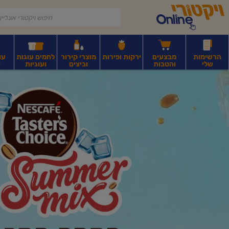
דלג לתוכן הראשי
דלג לתפריט התחתון
דלג לתפריט הקטגוריות
הרשימות
מבצעים
ירקות ופירות
מוצרי קירור
לחמים עוגות
עו
שלי
והטבות
וביצים
ועוגיות
ו
יקטורי
רקות
ירקות
עלים ועשבי תיבול
פירות יבשים ואגוזים
פירות יבשים ארוז
פיצו
ונליין
ף
בית