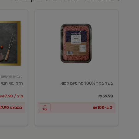
בשר
חזה
בקר
עוף
100%
חצוי
פרימיום
טרי
קפוא
ארוז
פרימיום
קצביית פרימיום
בשר בקר 100% פרימיום קפוא
חזה עוף חצוי 
במקום
מחיר מבצ
מ
₪59.90
₪47.90 / ק"ג
2 ב-₪100
במבצע ₪47.90 לק"ג
עוד