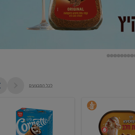
לכל המבצעים
קנו
גלידה
ם
וקרחונים
ב-₪35.90