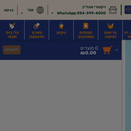
ויקטורי אונליין
עבר
כניסה
054-399-4000 WhatsApp
יין
בריאות
חטיפים
ניקיון
פארם
כלי בית
ל
ותזונה
וממתקים
ותינוקות
ופנאי
לב
משקאות חלב ושוקו
משקאות מועשרים בחלבון
גבינות וחמאה
קוטג' וג
0
0 מוצרים
לתשלום
סך
מוצרים
₪0.00
הכל
בעגלה