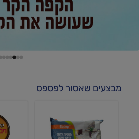
מבצעים שאסור לפספס
קנו
קנו
מטליות
גלידה
לחות
וקרחוני
לריצפה
ב-₪22.90