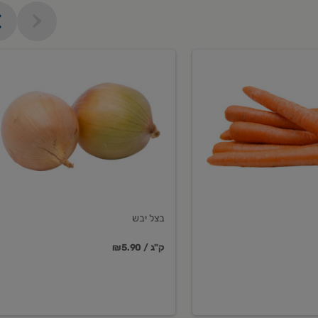
בצל
יבש
בצל יבש
₪5.90 / ק"ג